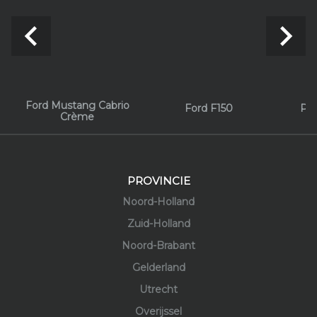
navigate_before
navigate_next
Ford Mustang Cabrio
Ford F150
Por
Crème
PROVINCIE
Noord-Holland
Zuid-Holland
Noord-Brabant
Gelderland
Utrecht
Overijssel