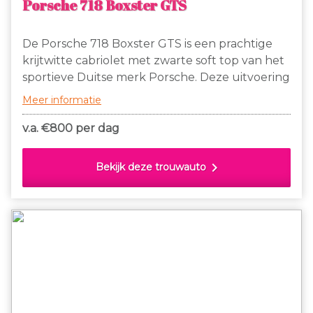
Porsche 718 Boxster GTS
De Porsche 718 Boxster GTS is een prachtige
krijtwitte cabriolet met zwarte soft top van het
sportieve Duitse merk Porsche. Deze uitvoering
is voorzien van een volledig met zwart leer en
Meer informatie
alcantara bekleed interieur dat luxe en comfort
uit straalt.
v.a. €
800 per dag
chevron_right
Bekijk deze trouwauto