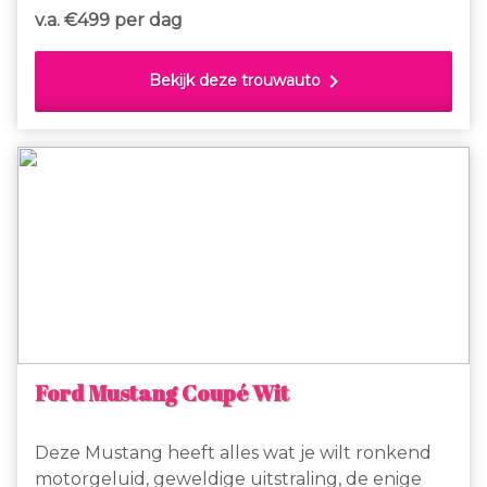
kan worden. Met de wind in de haren ervaar je
v.a. €
499 per dag
echt die Amerikaanse jaren '60 vibe.
chevron_right
Bekijk deze trouwauto
Ford Mustang Coupé Wit
Deze Mustang heeft alles wat je wilt ronkend
motorgeluid, geweldige uitstraling, de enige