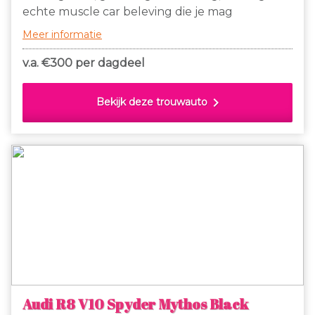
echte muscle car beleving die je mag
verwachten! Ben je opzoek naar een klassieke
Meer informatie
V8 mustang? wij hebben meerdere kleuren en
versies beschikbaar!
v.a. €
300 per dagdeel
chevron_right
Bekijk deze trouwauto
Audi R8 V10 Spyder Mythos Black