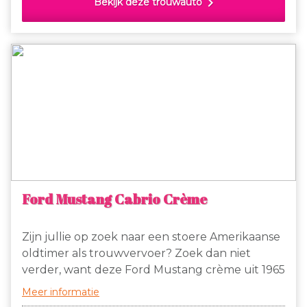
chevron_right
Bekijk deze trouwauto
Ford Mustang Cabrio Crème
Zijn jullie op zoek naar een stoere Amerikaanse
oldtimer als trouwvervoer? Zoek dan niet
verder, want deze Ford Mustang crème uit 1965
is het antwoord! De Mustang heeft een beige
Meer informatie
cabriodak dat tijdens een mooie dag geopend