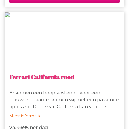
Ferrari California rood
Er komen een hoop kosten bij voor een
trouwerij, daarom komen wij met een passende
oplossing. De Ferrari California kan voor een
dagdeel gereserveerd worden voor slechts €
Meer informatie
695,- (exclusief BTW). Wij rekenen € 2,00
(exclusief BTW) per gereden kilometer. Bij ons
v.a. €
695 per dag