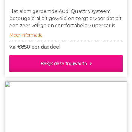
Het alom geroemde Audi Quattro systeem
beteugeld al dit geweld en zorgt ervoor dat dit
een zeer veilige en comfortabele Supercar is.
Het unieke karakter zit hem in de
Meer informatie
atmosferische V10 zonder turbo’s.
v.a. €
850 per dagdeel
chevron_right
Bekijk deze trouwauto