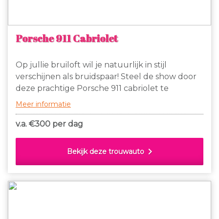
Porsche 911 Cabriolet
Op jullie bruiloft wil je natuurlijk in stijl
verschijnen als bruidspaar! Steel de show door
deze prachtige Porsche 911 cabriolet te
gebruiken als trouwauto!
Meer informatie
v.a. €
300 per dag
chevron_right
Bekijk deze trouwauto