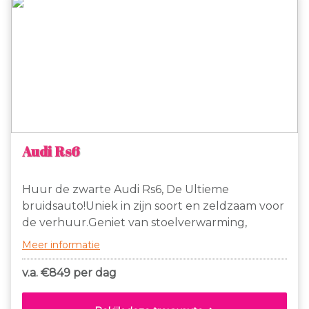
Audi Rs6
Huur de zwarte Audi Rs6, De Ultieme
bruidsauto!Uniek in zijn soort en zeldzaam voor
de verhuur.Geniet van stoelverwarming,
automaat en ga zo maar door in op en top
Meer informatie
luxe.De kleur is afgestemd op ieder pak en jurk
en er is voldoende ruimte voor lange mensen.
v.a. €
849 per dag