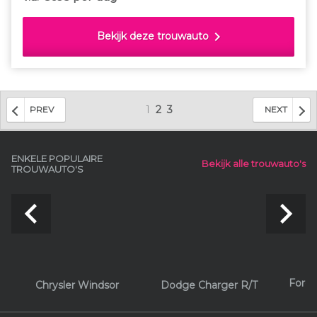
betaalt u namelijk alleen voor de kilometers die
u echt rijdt.
chevron_right
Bekijk deze trouwauto
1
2
3
PREV
NEXT
ENKELE POPULAIRE
Bekijk alle trouwauto's
TROUWAUTO'S
navigate_before
navigate_next
Ford 
Chrysler Windsor
Dodge Charger R/T