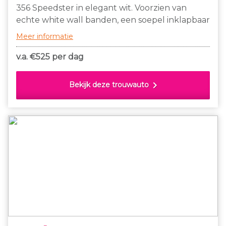
356 Speedster in elegant wit. Voorzien van
echte white wall banden, een soepel inklapbaar
dak en charmante insteekramen bij de deuren,
Meer informatie
is deze klassieker een lust voor het oog én een
genot om in te rijden.
v.a. €
525 per dag
chevron_right
Bekijk deze trouwauto