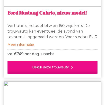
Ford Mustang Cabrio, nieuw model!
Verhuur is inclusief btw en 150 vrije km’s! De
trouwauto kan eventueel de avond van
tevoren al opgehaald worden. Voor slechts EUR
749- per dag + nacht te huur; deze prachtige
Meer informatie
witte Ford Mustang cabrio, nieuwste model! Dit
is de enige witte Ford Mustang cabrio (nieuw
v.a. €
749 per dag + nacht
model) die binnen Nederland wordt verhuurd!
150 km vrij en daarna slechts EUR 1,50 extra per
chevron_right
Bekijk deze trouwauto
km. Gaan jullie binnenkort trouwen, huur dan
deze stoere Mustang om jullie dag tot een
onvergetelijke dag te maken!