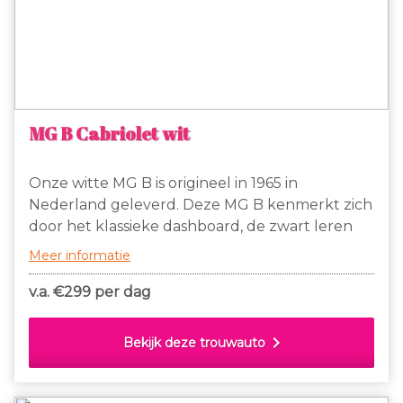
MG B Cabriolet wit
Onze witte MG B is origineel in 1965 in
Nederland geleverd. Deze MG B kenmerkt zich
door het klassieke dashboard, de zwart leren
stoelen, welke voorzien zijn van witte bies, de
Meer informatie
spaakvelgen, originele chromen bumpers en
het chromen kofferrekje waarop een leuke
v.a. €
299 per dag
vintage koffer kan worden vastgemaakt.
chevron_right
Bekijk deze trouwauto