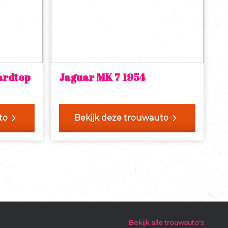
ardtop
Jaguar MK 7 1954
chevron_right
chevron_right
to
Bekijk deze trouwauto
Bekijk alle trouwauto's