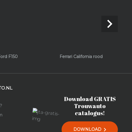
navigate_next
ord F150
Ferrari California rood
O.NL
Download GRATIS
Trouwauto
?
catalogus!
m
chevron_right
DOWNLOAD