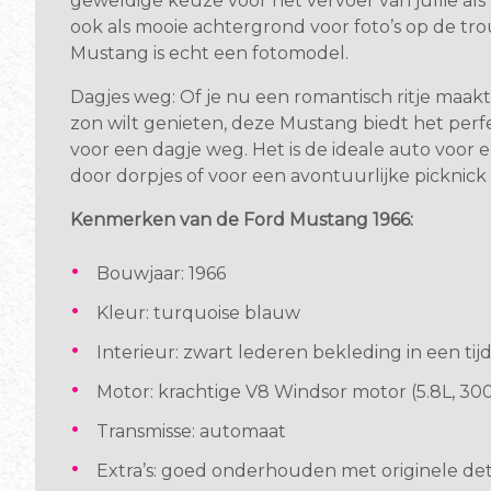
geweldige keuze voor het vervoer van jullie als
ook als mooie achtergrond voor foto’s op de tr
Mustang is echt een fotomodel.
Dagjes weg: Of je nu een romantisch ritje maak
zon wilt genieten, deze Mustang biedt het per
voor een dagje weg. Het is de ideale auto voor ee
door dorpjes of voor een avontuurlijke picknick 
Kenmerken van de Ford Mustang 1966:
Bouwjaar: 1966
Kleur: turquoise blauw
Interieur: zwart lederen bekleding in een tijdl
Motor: krachtige V8 Windsor motor (5.8L, 30
Transmisse: automaat
Extra’s: goed onderhouden met originele deta