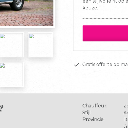
een stijlvolle rit o
keuze.
done
Gratis offerte op ma
?
Chauffeur:
Z
Stijl:
A
Provincie:
D
G