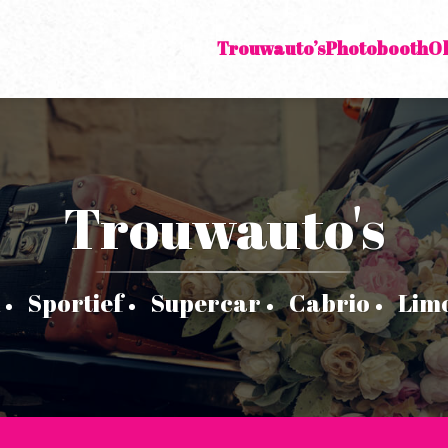
Trouwauto’s
Photobooth
O
Trouwauto's
Sportief
Supercar
Cabrio
Lim