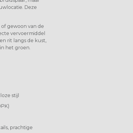
 bruidspaar, maar
ouwlocatie. Deze
t of gewoon van de
fecte vervoermiddel
n rit langs de kust,
in het groen.
oze stijl
0PK)
ils, prachtige