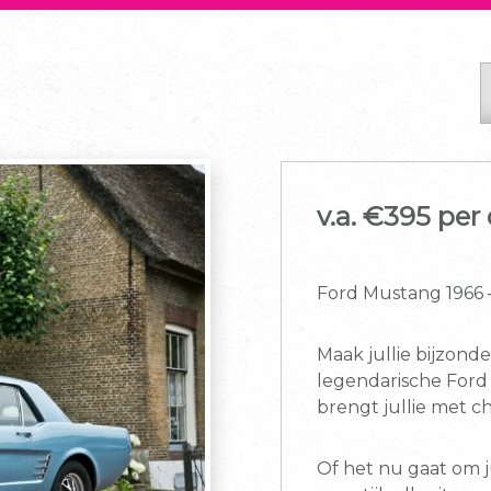
v.a. €
395 per
Ford Mustang 1966 –
Maak jullie bijzond
legendarische Ford 
brengt jullie met 
Of het nu gaat om j