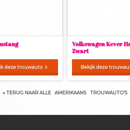
ustang
Volkswagen Kever H
Zwart
chevron_right
jk deze trouwauto
Bekijk deze trouwau
« TERUG NAAR ALLE
AMERIKAANS
TROUWAUTO’S