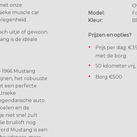
 met onze
Ov
sieke muscle car
Model:
F
elegenheid.
Kleur:
B
sch uitje of gewoon
Prijzen en opties?
ang is de ideale
Prijs per dag: €
met de borg.
50 kilometer vrij
de 1966 Mustang
Borg €500
ijnen, het robuuste
t een perfecte
Unieke
 legendarische auto.
toelen en de
e niet snel zult
ie bruiloft nog
e Ford Mustang is een