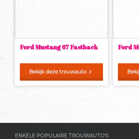
Ford Mustang 67 Fastback
Ford M
chevron_right
Bekijk deze trouwauto
Beki
ENKELE POPULAIRE TROUWAUTO'S