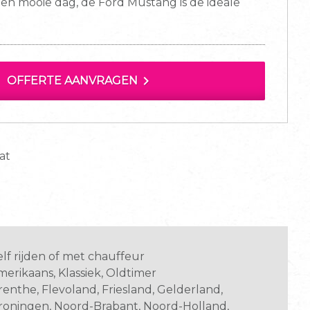
p een mooie dag, de Ford Mustang is de ideale
chevron_right
OFFERTE AANVRAGEN
at
elf rijden of met chauffeur
merikaans, Klassiek, Oldtimer
renthe, Flevoland, Friesland, Gelderland,
roningen, Noord-Brabant, Noord-Holland,