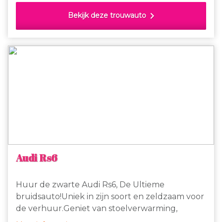
De G-Klasse is niet alleen een blikvanger, maar
chevron_right
Bekijk deze trouwauto
ook een waar statement van stijl en klasse.
Audi Rs6
Huur de zwarte Audi Rs6, De Ultieme
bruidsauto!Uniek in zijn soort en zeldzaam voor
de verhuur.Geniet van stoelverwarming,
automaat en ga zo maar door in op en top