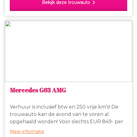
chevron_right
Bekijk deze trouwauto
1,50 extra per km. Gaan jullie binnenkort
trouwen, huur dan deze Maserati om jullie dag
tot een onvergetelijke dag te maken!
Mercedes G63 AMG
Verhuur is inclusief btw en 250 vrije km’s! De
trouwauto kan de avond van te voren al
opgehaald worden! Voor slechts EUR 849- per
dag + nacht te huur, prachtige Mercedes G63
Meer informatie
AMG! Met deze terreinwagen maken jullie een