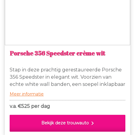
Porsche 356 Speedster crème wit
Stap in deze prachtig gerestaureerde Porsche
356 Speedster in elegant wit. Voorzien van
echte white wall banden, een soepel inklapbaar
dak en charmante insteekramen bij de deuren,
Meer informatie
is deze klassieker een lust voor het oog én een
genot om in te rijden.
v.a. €
525 per dag
chevron_right
Bekijk deze trouwauto