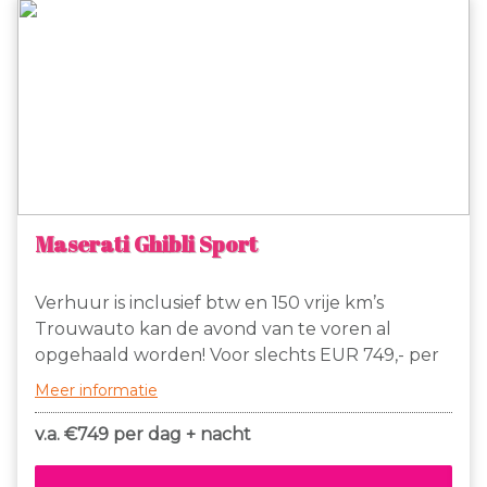
Maserati Ghibli Sport
Verhuur is inclusief btw en 150 vrije km’s
Trouwauto kan de avond van te voren al
opgehaald worden! Voor slechts EUR 749,- per
dag + nacht te huur. Geheel exclusief in
Meer informatie
Nederland, deze prachtige witte Maserati Ghibli
S met maar liefst 410 pk! Dit is de enige witte
v.a. €
749 per dag + nacht
Maserati Ghibli S die binnen Nederland wordt
verhuurd! 150 km vrij en daarna slechts EUR