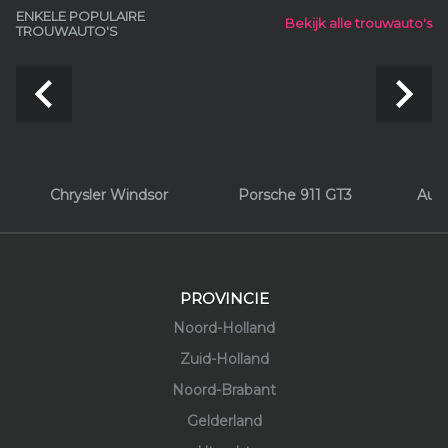
ENKELE POPULAIRE
Bekijk alle trouwauto's
TROUWAUTO'S
navigate_before
navigate_next
Chrysler Windsor
Porsche 911 GT3
Aud
PROVINCIE
Noord-Holland
Zuid-Holland
Noord-Brabant
Gelderland