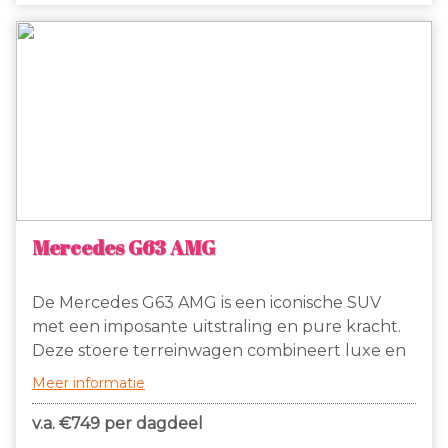
Mercedes G63 AMG
De Mercedes G63 AMG is een iconische SUV
met een imposante uitstraling en pure kracht.
Deze stoere terreinwagen combineert luxe en
sportiviteit op ongeëvenaarde wijze. Onder de
Meer informatie
motorkap schuilt een machtige 5.5-liter V8
biturbo met maar liefst 571 pk, waardoor hij in
v.a. €
749 per dagdeel
slechts 5,4 seconden van 0 naar 100 km/u sprint.