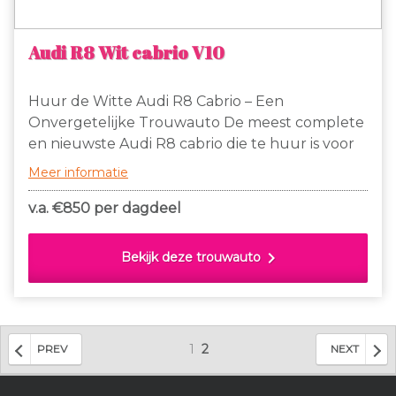
Audi R8 Wit cabrio V10
Huur de Witte Audi R8 Cabrio – Een
Onvergetelijke Trouwauto De meest complete
en nieuwste Audi R8 cabrio die te huur is voor
de leukste prijs! Uiteraard is de auto voorzien
Meer informatie
van F1 flippers! Achterruitrijcamera, elektrische
dak, Stoelverwarming en ga zo maar door! De
v.a. €
850 per dagdeel
kleur is afgestemd op witte bruidsjurken en er
is voldoende ruimte voor lange mensen. Je
chevron_right
Bekijk deze trouwauto
kunt de auto de avond vóór de bruiloft, in
overleg alvast ophalen! Ideaal zodat je ‘s
ochtends ontspannen kunt starten en alvast
vertrouwd raakt met de auto.
1
2
PREV
NEXT