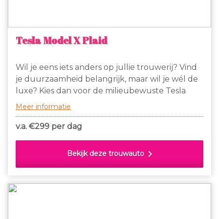
Tesla Model X Plaid
Wil je eens iets anders op jullie trouwerij? Vind
je duurzaamheid belangrijk, maar wil je wél de
luxe? Kies dan voor de milieubewuste Tesla
Model X als trouwauto.
Meer informatie
v.a. €
299 per dag
chevron_right
Bekijk deze trouwauto