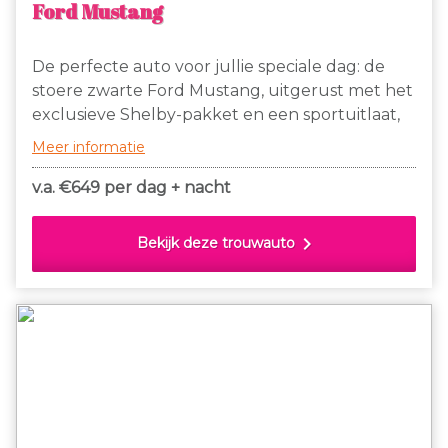
Ford Mustang
De perfecte auto voor jullie speciale dag: de
stoere zwarte Ford Mustang, uitgerust met het
exclusieve Shelby-pakket en een sportuitlaat,
wat ervoor zorgt dat je al van ver te horen én
Meer informatie
te zien bent. ​Deze prachtige 317pk Mustang,
voorzien van alle opties zoals: cruise control,
v.a. €
649 per dag + nacht
achteruitrijcamera en
stoelverwarming/verkoeling, maakt een
chevron_right
Bekijk deze trouwauto
onvergetelijke indruk en creëert de perfecte
achtergrond voor jullie trouwfoto’s. En
natuurlijk wil je zelf rijden toch?