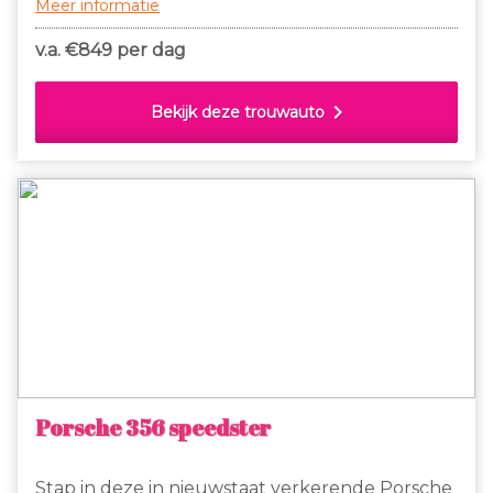
Meer informatie
luxe.De kleur is afgestemd op ieder pak en jurk
en er is voldoende ruimte voor lange mensen.
v.a. €
849 per dag
chevron_right
Bekijk deze trouwauto
Porsche 356 speedster
Stap in deze in nieuwstaat verkerende Porsche