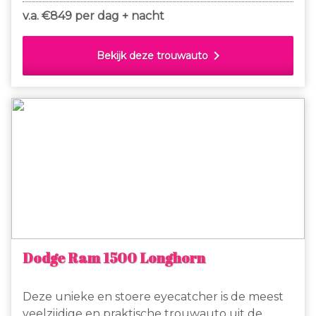
onvergetelijke entree! 250 km vrij en daarna
v.a. €
849 per dag + nacht
slechts EUR 1,50 extra per km. Gaan jullie
binnenkort trouwen, huur dan deze dikke SUV!
chevron_right
Bekijk deze trouwauto
Dodge Ram 1500 Longhorn
Deze unieke en stoere eyecatcher is de meest
veelzijdige en praktische trouwauto uit de