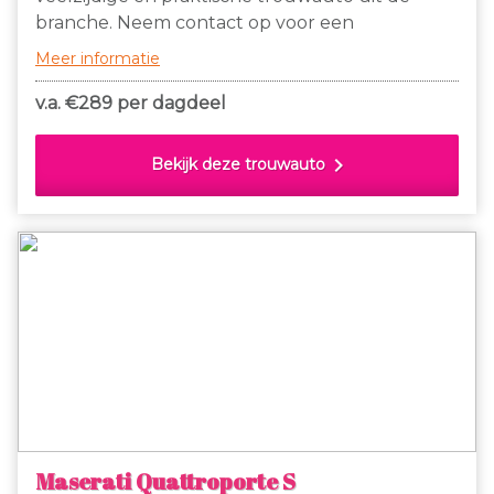
branche. Neem contact op voor een
datumcheck om zeker te zijn van onze
Meer informatie
populaire Trouwauto!
v.a. €
289 per dagdeel
chevron_right
Bekijk deze trouwauto
Maserati Quattroporte S