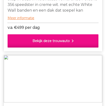
356 speedster in creme wit. met echte White
Wall banden en een dak dat soepel kan
worden geopend en gesloten, samen met de
Meer informatie
handige insteek ramen bij de deuren.
v.a. €
499 per dag
chevron_right
Bekijk deze trouwauto