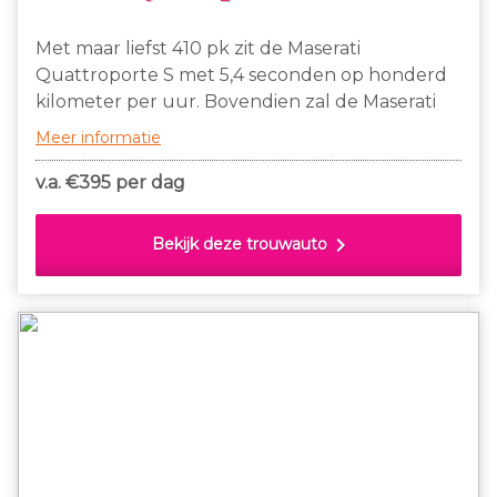
Met maar liefst 410 pk zit de Maserati
Quattroporte S met 5,4 seconden op honderd
kilometer per uur. Bovendien zal de Maserati
altijd een plaatje blijven om naar te kijken.
Meer informatie
v.a. €
395 per dag
chevron_right
Bekijk deze trouwauto