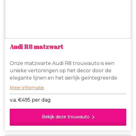
Audi R8 matzwart
Onze matzwarte Audi R8 trouwauto is een
unieke vertoningen op het decor door de
elegante lijnen en het sierlijk geïntegreerde
alcantara of beige leder in de supercar. Een
Meer informatie
tijdloos ontwerp dat altijd goed uit de verf zal
komen op foto’s van de Audi R8 Matte Black.
v.a. €
495 per dag
chevron_right
Bekijk deze trouwauto