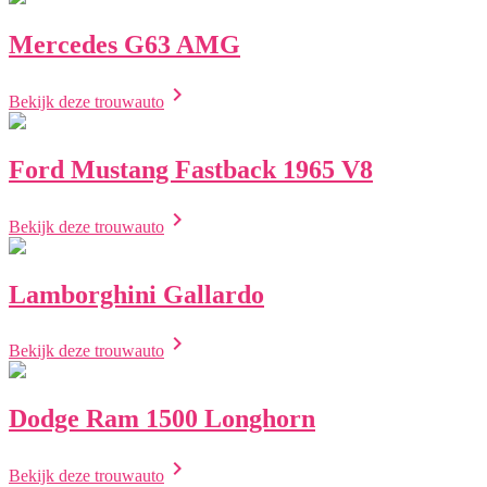
Mercedes G63 AMG
chevron_right
Bekijk deze trouwauto
Ford Mustang Fastback 1965 V8
chevron_right
Bekijk deze trouwauto
Lamborghini Gallardo
chevron_right
Bekijk deze trouwauto
Dodge Ram 1500 Longhorn
chevron_right
Bekijk deze trouwauto