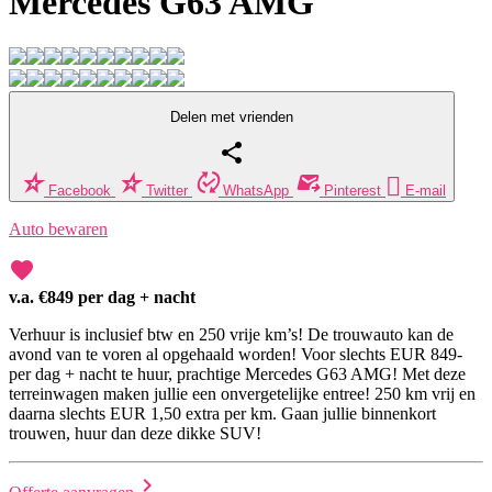
Mercedes G63 AMG
Delen met vrienden
share





Facebook
Twitter
WhatsApp
Pinterest
E-mail
Auto bewaren
favorite
v.a. €
849 per dag + nacht
Verhuur is inclusief btw en 250 vrije km’s! De trouwauto kan de
avond van te voren al opgehaald worden! Voor slechts EUR 849-
per dag + nacht te huur, prachtige Mercedes G63 AMG! Met deze
terreinwagen maken jullie een onvergetelijke entree! 250 km vrij en
daarna slechts EUR 1,50 extra per km. Gaan jullie binnenkort
trouwen, huur dan deze dikke SUV!
chevron_right