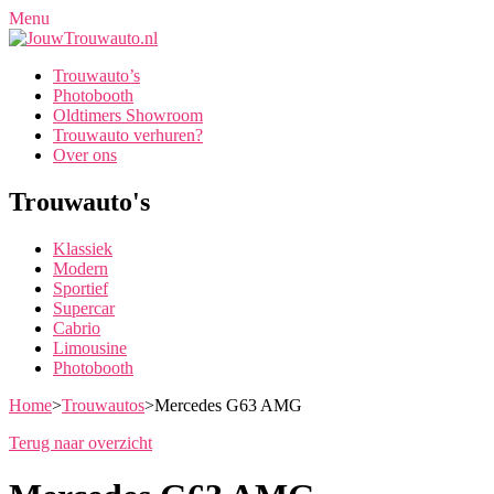
Menu
Trouwauto’s
Photobooth
Oldtimers Showroom
Trouwauto verhuren?
Over ons
Trouwauto's
Klassiek
Modern
Sportief
Supercar
Cabrio
Limousine
Photobooth
Home
>
Trouwautos
>
Mercedes G63 AMG
Terug naar overzicht