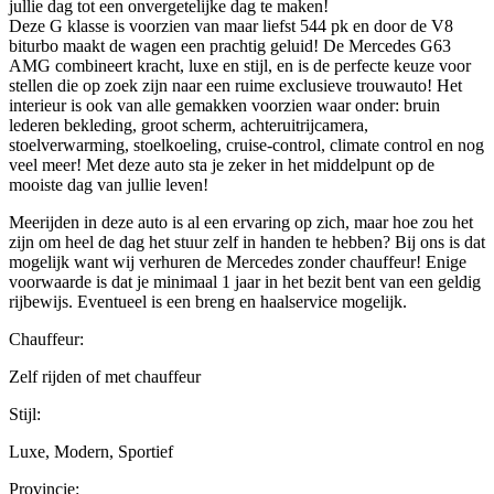
jullie dag tot een onvergetelijke dag te maken!
Deze G klasse is voorzien van maar liefst 544 pk en door de V8
biturbo maakt de wagen een prachtig geluid! De Mercedes G63
AMG combineert kracht, luxe en stijl, en is de perfecte keuze voor
stellen die op zoek zijn naar een ruime exclusieve trouwauto! Het
interieur is ook van alle gemakken voorzien waar onder: bruin
lederen bekleding, groot scherm, achteruitrijcamera,
stoelverwarming, stoelkoeling, cruise-control, climate control en nog
veel meer! Met deze auto sta je zeker in het middelpunt op de
mooiste dag van jullie leven!
Meerijden in deze auto is al een ervaring op zich, maar hoe zou het
zijn om heel de dag het stuur zelf in handen te hebben? Bij ons is dat
mogelijk want wij verhuren de Mercedes zonder chauffeur! Enige
voorwaarde is dat je minimaal 1 jaar in het bezit bent van een geldig
rijbewijs. Eventueel is een breng en haalservice mogelijk.
Chauffeur:
Zelf rijden of met chauffeur
Stijl:
Luxe, Modern, Sportief
Provincie: