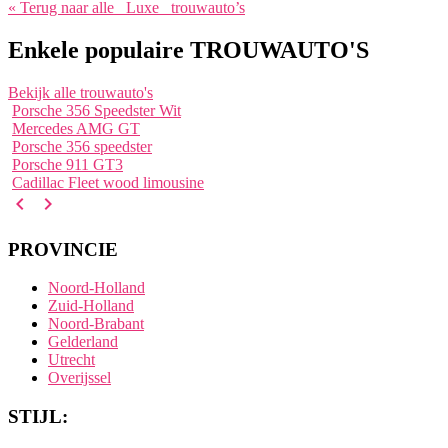
« Terug naar alle
Luxe
trouwauto’s
Enkele populaire TROUWAUTO'S
Bekijk alle trouwauto's
Porsche 356 Speedster Wit
Mercedes AMG GT
Porsche 356 speedster
Porsche 911 GT3
Cadillac Fleet wood limousine
navigate_before
navigate_next
PROVINCIE
Noord-Holland
Zuid-Holland
Noord-Brabant
Gelderland
Utrecht
Overijssel
STIJL: