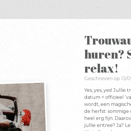
Trouwau
huren? S
relax!
Geschreven op 13/
Yes, yes, yes! Jullie
datum = officieel ‘v
wordt, een magische
de herfst: sommige 
heel erg fijn. Daar
jullie entree? Ja? L