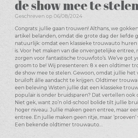
de show mee te stele
Geschreven op 06/08/2024
Congrats: jullie gaan trouwen! Althans, we gokken 
artikel belanden, omdat die grote dag der liefde g
natuurlijk: omdat een klassieke trouwauto huren 
is. Voor het maken van die onvergetelijke entree,
zorgen voor fantastische trouwfoto’s. We’ve got y
groom to be! Wij presenteren: 8 x een oldtimer 
de show mee te stelen. Gewoon, omdat jullie het
bruiloft álle aandacht te krijgen. Oldtimer trouwa
een beleving Wisten jullie dat een klassieke tro
populair is onder bruidsparen? Dat vertellen ook o
Niet gek, want zo’n old-school bolide tilt jullie br
hoger niveau. Jullie maken geen entree, maar ee
entree. En jullie maken geen ritje, maar ‘proeven’
Een bekende oldtimer trouwauto…