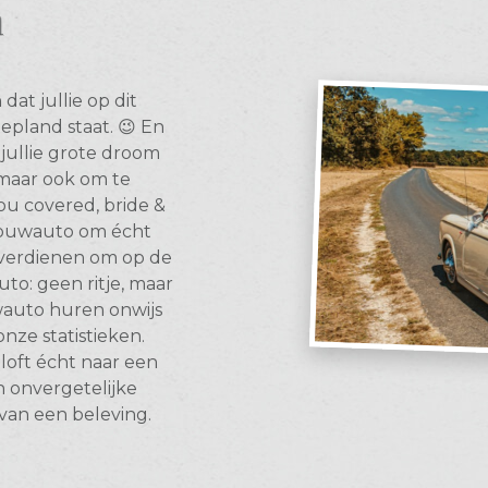
n
dat jullie op dit
epland staat. 😉 En
jullie grote droom
 maar ook om te
ou covered, bride &
trouwauto om écht
 verdienen om op de
uto: geen ritje, maar
uwauto huren onwijs
nze statistieken.
uiloft écht naar een
n onvergetelijke
 van een beleving.