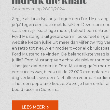
indruk die knalt
Geschreven op 28/10/2024
Zeg je als bruidspaar ‘ja’ tegen een Ford Mustan
je ‘ja’ tegen een auto met karakter. Deze iconisch
staat om zijn krachtige motor, belooft een entree 
Ford Mustang is uitgesproken in looks, feel én ge
website kiezen jullie uit meer dan vijfentwintig va
en retro tot nieuw en modern: voor elk bruidspaa
Ford Mustang te vinden. De belangrijkste vraag is: 
jullie? Ford Mustang: van echte klassieker tot mo
is het jaar dat de eerste Ford Mustang geïntroduc
een succes was, bleek uit de 22.000 exemplaren d
dag verkocht werden. Niet alleen voor particuliere
is het een populaire keuze. Zo zie je hem onder 
beeld racen in Gone in…
chevron_right
LEES MEER