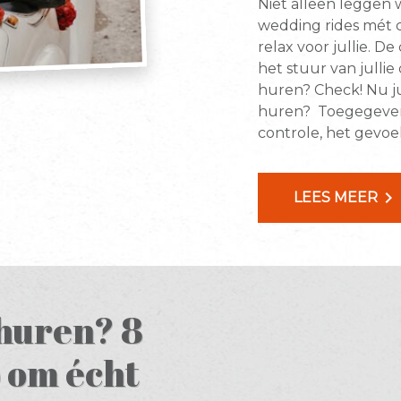
Niet alleen leggen 
wedding rides mét c
relax voor jullie. D
het stuur van julli
huren? Check! Nu j
huren? Toegegeven: z
controle, het gevoel
chevron_right
LEES MEER
huren? 8
 om écht