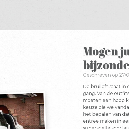
Mogen ju
bijzond
Geschreven op 27/
De bruiloft staat in
gang. Van de outfits
moeten een hoop kn
keuze die we vanda
het bepalen van dat
entree maken in een
supersnelle sportau