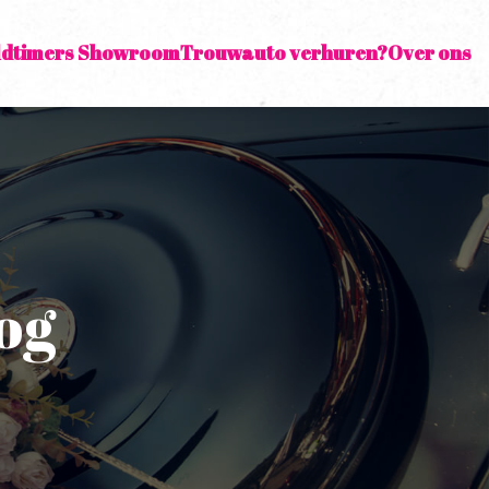
ldtimers Showroom
Trouwauto verhuren?
Over ons
og