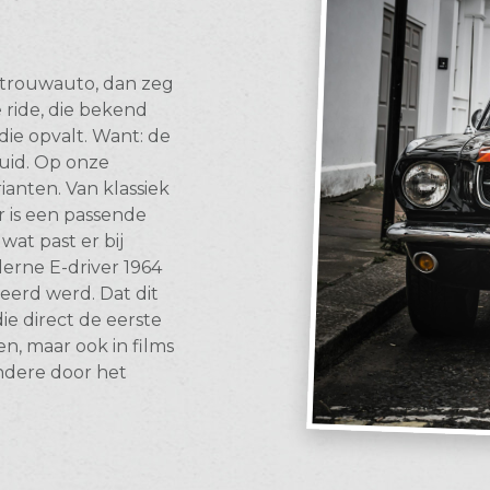
g trouwauto, dan zeg
e ride, die bekend
die opvalt. Want: de
luid. Op onze
rianten. Van klassiek
r is een passende
wat past er bij
derne E-driver 1964
eerd werd. Dat dit
ie direct de eerste
n, maar ook in films
andere door het