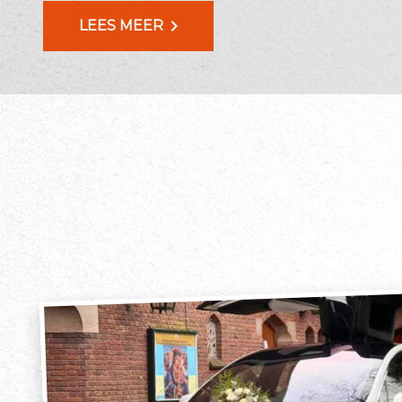
chevron_right
LEES MEER