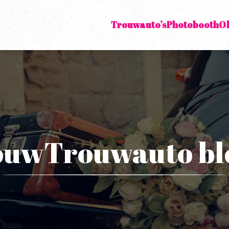
Trouwauto’s
Photobooth
O
ouwTrouwauto bl