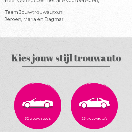
Heel veel succes met alle voorbereiden,
Team Jouwtrouwauto.nl
Jeroen, Maria en Dagmar
Kies jouw stijl trouwauto
32 trouwauto's
nu bekijken
25 trouwauto's
nu bekijken