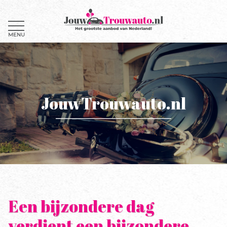
MENU
JouwTrouwauto.nl
Een bijzondere dag
verdient een bijzondere