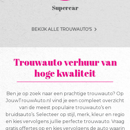
Supercar
chevron_right
BEKIJK ALLE TROUWAUTO’S
Trouwauto verhuur van
hoge kwaliteit
Ben je op zoek naar een prachtige trouwauto? Op
JouwTrouwAuto.nl vind je een compleet overzicht
van de meest populaire trouwauto’s en
bruidsauto’s. Selecteer op stijl, merk, kleur en regio
en kies vervolgens jullie perfecte trouwauto. Vraag
gratis offertes op en kies vervolgens de auto waarin