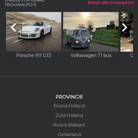
ENKELE POPULAIRE
Bekijk alle trouwauto's
TROUWAUTO'S
navigate_before
navigate_next
Porsche 911 GT3
Volkswagen T1 bus
Chr
PROVINCIE
Noord-Holland
Zuid-Holland
Noord-Brabant
Gelderland