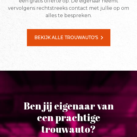
een gratis offerte op. De eigenaar neemt
vervolgens rechtstreeks contact met jullie op om
alles te bespreken.
chevron_right
BEKIJK ALLE TROUWAUTO’S
Ben jij eigenaar van
een prachtige
trouwauto?