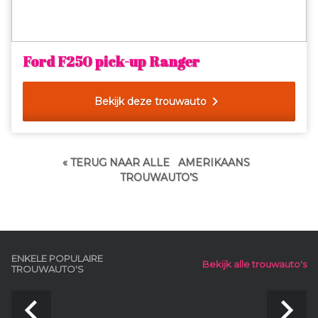
Ford F250 pick-up Ranger
chevron_right
Bekijk deze trouwauto
« TERUG NAAR ALLE
AMERIKAANS
TROUWAUTO’S
ENKELE POPULAIRE
Bekijk alle trouwauto's
TROUWAUTO'S
navigate_before
navigate_next