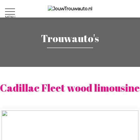
MENU
Trouwauto's
Cadillac Fleet wood limousine