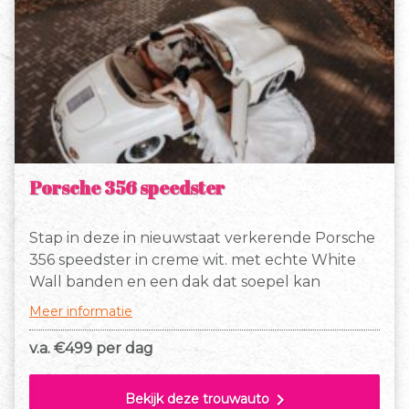
Porsche 356 speedster
Stap in deze in nieuwstaat verkerende Porsche
356 speedster in creme wit. met echte White
Wall banden en een dak dat soepel kan
worden geopend en gesloten, samen met de
Meer informatie
handige insteek ramen bij de deuren.
v.a. €
499 per dag
chevron_right
Bekijk deze trouwauto