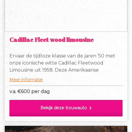
Cadillac Fleet wood limousine
Ervaar de tijdloze klasse van de jaren ’50 met
onze iconische witte Cadillac Fleetwood
Limousine uit 1958. Deze Amerikaanse
klassieker is het toonbeeld van vintage luxe en
Meer informatie
maakt gegarandeerd indruk bij elke
gelegenheid
v.a. €
600 per dag
chevron_right
Bekijk deze trouwauto