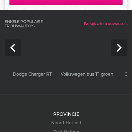
ENKELE POPULAIRE
Bekijk alle trouwauto's
TROUWAUTO'S
navigate_before
navigate_next
Dodge Charger RT
Volkswagen bus T1 groen
Chr
PROVINCIE
Noord-Holland
Zuid-Holland