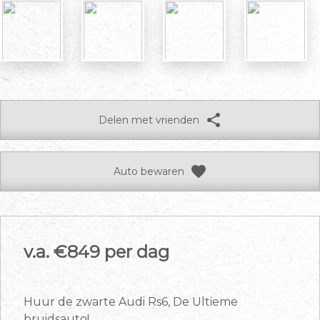
share
Delen met vrienden
favorite
Auto bewaren
v.a. €
849 per dag
Huur de zwarte Audi Rs6, De Ultieme
bruidsauto!