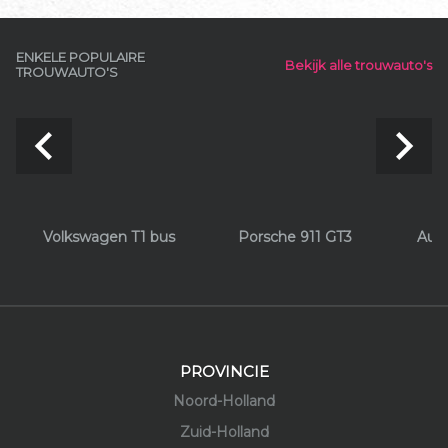
ENKELE POPULAIRE
Bekijk alle trouwauto's
TROUWAUTO'S
navigate_before
navigate_next
Volkswagen T1 bus
Porsche 911 GT3
Aud
PROVINCIE
Noord-Holland
Zuid-Holland