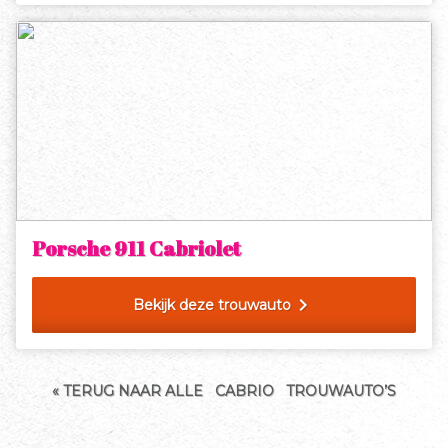
Porsche 911 Cabriolet
chevron_right
Bekijk deze trouwauto
« TERUG NAAR ALLE
CABRIO
TROUWAUTO’S