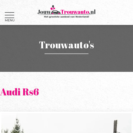
MENU
Trouwauto's
Audi Rs6