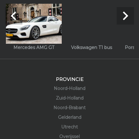
navigate_before
navigate_next
Mercedes AMG GT
Volkswagen T1 bus
Porsch
PROVINCIE
Noord-Holland
Zuid-Holland
Noord-Brabant
Gelderland
Utrecht
Overijssel