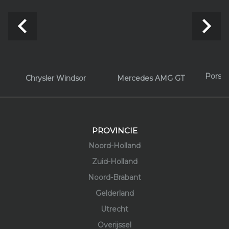
navigate_before
navigate_next
Porsch
Chrysler Windsor
Mercedes AMG GT
PROVINCIE
Noord-Holland
Zuid-Holland
Noord-Brabant
Gelderland
Utrecht
Overijssel