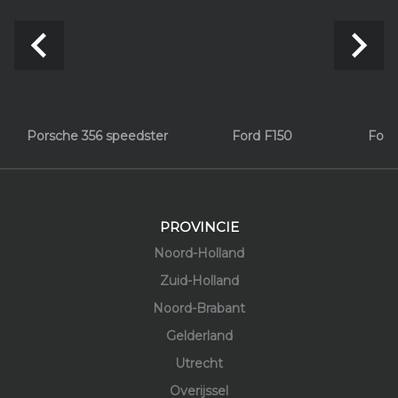
navigate_before
navigate_next
Porsche 356 speedster
Ford F150
Ford
PROVINCIE
Noord-Holland
Zuid-Holland
Noord-Brabant
Gelderland
Utrecht
Overijssel