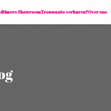
ldtimers Showroom
Trouwauto verhuren?
Over ons
og