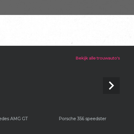
Bekijk alle trouwauto's
navigate_next
edes AMG GT
Porsche 356 speedster