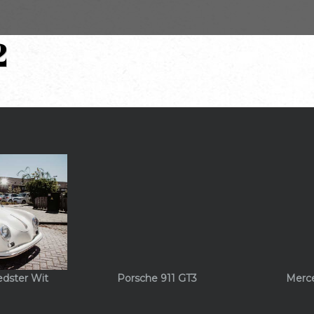
2
edster Wit
Porsche 911 GT3
Merc