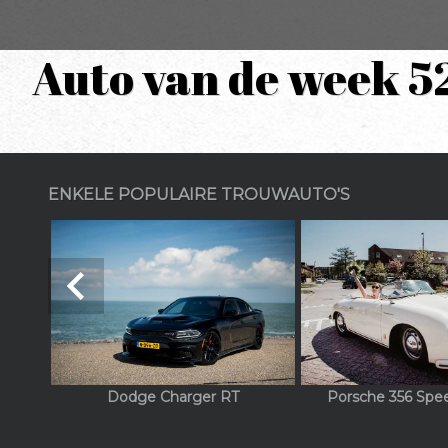
Auto van de week 5
ENKELE POPULAIRE TROUWAUTO'S
navigate_before
Dodge Charger RT
Porsche 356 Spe