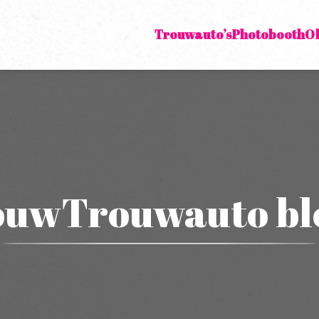
Trouwauto’s
Photobooth
O
ouwTrouwauto bl