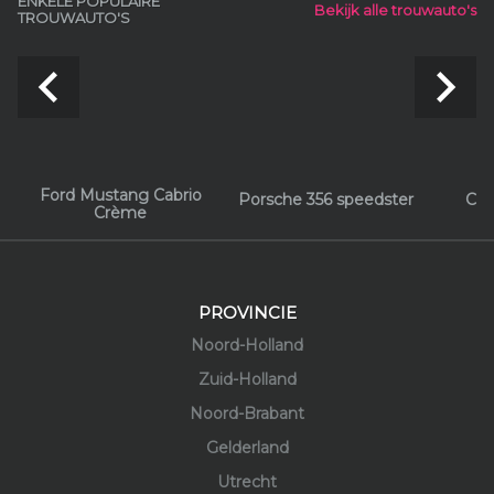
ENKELE POPULAIRE
Bekijk alle trouwauto's
TROUWAUTO'S
navigate_before
navigate_next
Ford Mustang Cabrio
Porsche 356 speedster
Chr
Crème
PROVINCIE
Noord-Holland
Zuid-Holland
Noord-Brabant
Gelderland
Utrecht