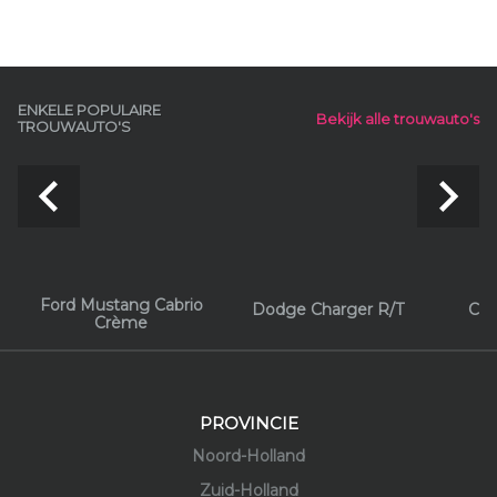
ENKELE POPULAIRE
Bekijk alle trouwauto's
TROUWAUTO'S
navigate_before
navigate_next
Ford Mustang Cabrio
Dodge Charger R/T
Chr
Crème
PROVINCIE
Noord-Holland
Zuid-Holland