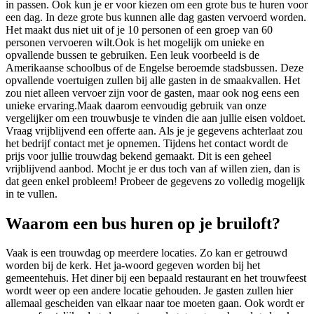
in passen. Ook kun je er voor kiezen om een grote bus te huren voor
een dag. In deze grote bus kunnen alle dag gasten vervoerd worden.
Het maakt dus niet uit of je 10 personen of een groep van 60
personen vervoeren wilt.Ook is het mogelijk om unieke en
opvallende bussen te gebruiken. Een leuk voorbeeld is de
Amerikaanse schoolbus of de Engelse beroemde stadsbussen. Deze
opvallende voertuigen zullen bij alle gasten in de smaakvallen. Het
zou niet alleen vervoer zijn voor de gasten, maar ook nog eens een
unieke ervaring.Maak daarom eenvoudig gebruik van onze
vergelijker om een trouwbusje te vinden die aan jullie eisen voldoet.
Vraag vrijblijvend een offerte aan. Als je je gegevens achterlaat zou
het bedrijf contact met je opnemen. Tijdens het contact wordt de
prijs voor jullie trouwdag bekend gemaakt. Dit is een geheel
vrijblijvend aanbod. Mocht je er dus toch van af willen zien, dan is
dat geen enkel probleem! Probeer de gegevens zo volledig mogelijk
in te vullen.
Waarom een bus huren op je bruiloft?
Vaak is een trouwdag op meerdere locaties. Zo kan er getrouwd
worden bij de kerk. Het ja-woord gegeven worden bij het
gemeentehuis. Het diner bij een bepaald restaurant en het trouwfeest
wordt weer op een andere locatie gehouden. Je gasten zullen hier
allemaal gescheiden van elkaar naar toe moeten gaan. Ook wordt er