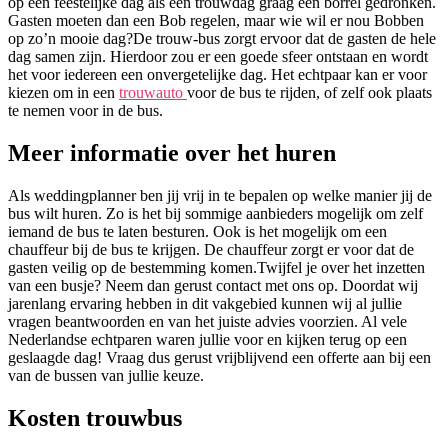
op een feestelijke dag als een trouwdag graag een borrel gedronken.
Gasten moeten dan een Bob regelen, maar wie wil er nou Bobben
op zo’n mooie dag?De trouw-bus zorgt ervoor dat de gasten de hele
dag samen zijn. Hierdoor zou er een goede sfeer ontstaan en wordt
het voor iedereen een onvergetelijke dag. Het echtpaar kan er voor
kiezen om in een
trouwauto
voor de bus te rijden, of zelf ook plaats
te nemen voor in de bus.
Meer informatie over het huren
Als weddingplanner ben jij vrij in te bepalen op welke manier jij de
bus wilt huren. Zo is het bij sommige aanbieders mogelijk om zelf
iemand de bus te laten besturen. Ook is het mogelijk om een
chauffeur bij de bus te krijgen. De chauffeur zorgt er voor dat de
gasten veilig op de bestemming komen.Twijfel je over het inzetten
van een busje? Neem dan gerust contact met ons op. Doordat wij
jarenlang ervaring hebben in dit vakgebied kunnen wij al jullie
vragen beantwoorden en van het juiste advies voorzien. Al vele
Nederlandse echtparen waren jullie voor en kijken terug op een
geslaagde dag! Vraag dus gerust vrijblijvend een offerte aan bij een
van de bussen van jullie keuze.
Kosten trouwbus