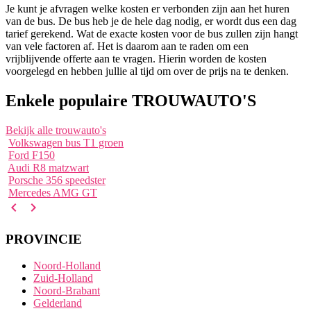
Je kunt je afvragen welke kosten er verbonden zijn aan het huren
van de bus. De bus heb je de hele dag nodig, er wordt dus een dag
tarief gerekend. Wat de exacte kosten voor de bus zullen zijn hangt
van vele factoren af. Het is daarom aan te raden om een
vrijblijvende offerte aan te vragen. Hierin worden de kosten
voorgelegd en hebben jullie al tijd om over de prijs na te denken.
Enkele populaire TROUWAUTO'S
Bekijk alle trouwauto's
Volkswagen bus T1 groen
Ford F150
Audi R8 matzwart
Porsche 356 speedster
Mercedes AMG GT
navigate_before
navigate_next
PROVINCIE
Noord-Holland
Zuid-Holland
Noord-Brabant
Gelderland