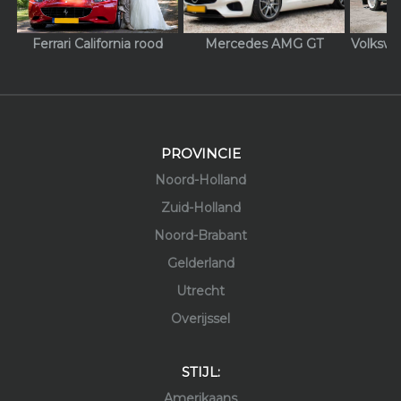
Ferrari California rood
Mercedes AMG GT
Volkswa
PROVINCIE
Noord-Holland
Zuid-Holland
Noord-Brabant
Gelderland
Utrecht
Overijssel
STIJL:
Amerikaans