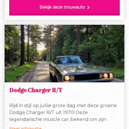
chevron_right
Bekijk deze trouwauto
Dodge Charger R/T
Rijd in stijl op jullie grote dag met deze groene
Dodge Charger R/T uit 1970! Deze
legendarische muscle car, bekend om zijn
brute kracht en iconische uitstraling, is dé
Meer informatie