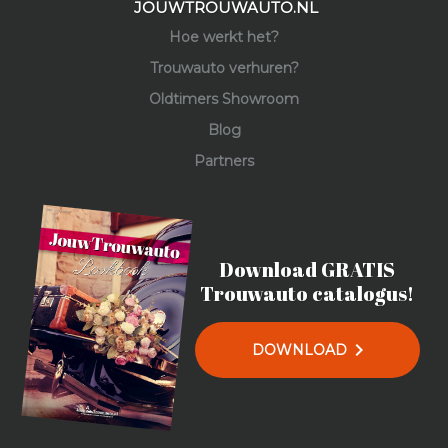
JOUWTROUWAUTO.NL
Hoe werkt het?
Trouwauto verhuren?
Oldtimers Showroom
Blog
Partners
Download GRATIS
Trouwauto catalogus!
chevron_right
DOWNLOAD