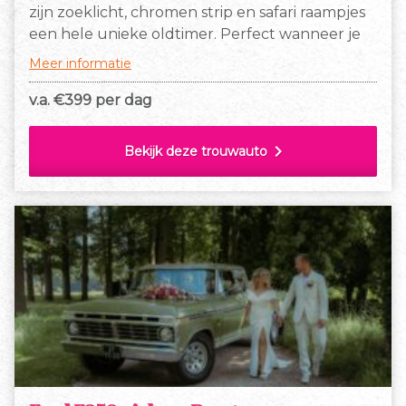
zijn zoeklicht, chromen strip en safari raampjes
een hele unieke oldtimer. Perfect wanneer je
op wilt vallen tijdens je bruiloft!
Meer informatie
v.a. €
399 per dag
chevron_right
Bekijk deze trouwauto