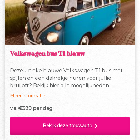
Volkswagen bus T1 blauw
Deze unieke blauwe Volkswagen T1 bus met
spijlen en een dakrekje huren voor jullie
bruiloft? Bekijk hier alle mogelijkheden.
Meer informatie
v.a. €
399 per dag
chevron_right
Bekijk deze trouwauto