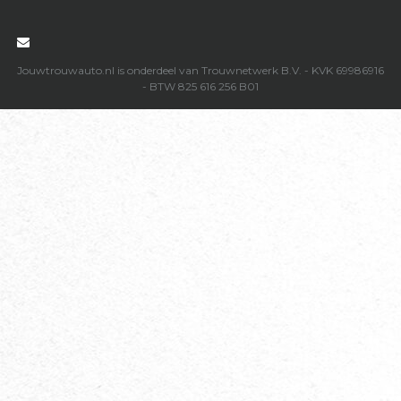

Jouwtrouwauto.nl is onderdeel van Trouwnetwerk B.V. - KVK 69986916
- BTW 825 616 256 B01