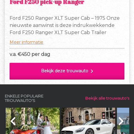
Ford F250 pick-up Ranger
Ford F250 Ranger XLT Super Cab – 1975 Onze
nieuwste aanwinst is deze indrukwekkende
Ford F250 Ranger XLT Super Cab Trailer
Special uit 1975. Een originele Amerikaanse
Meer informatie
pick-up in de kleur ivy bronze green.
v.a. €
450 per dag
chevron_right
Bekijk deze trouwauto
ENKELE POPULAIRE
Bekijk alle trouwauto's
TROUWAUTO'S
navigate_before
navigate_next