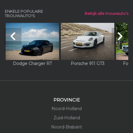
ENKELE POPULAIRE
Bekijk alle trouwauto's
TROUWAUTO'S
navigate_before
navigate_next
Dodge Charger RT
Porsche 911 GT3
Ford
PROVINCIE
Noord-Holland
Zuid-Holland
Noord-Brabant