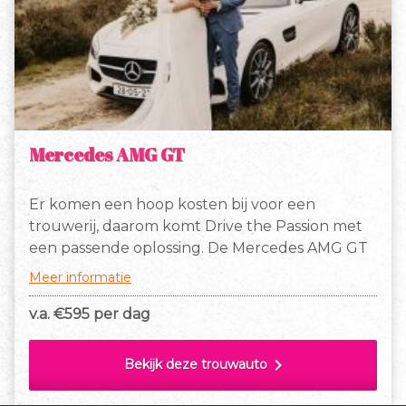
Mercedes AMG GT
Er komen een hoop kosten bij voor een
trouwerij, daarom komt Drive the Passion met
een passende oplossing. De Mercedes AMG GT
kan voor een dagdeel gereserveerd worden
Meer informatie
voor slechts € 595,- (exclusief BTW). Wij
rekenen € 2,00 (exclusief BTW) per gereden
v.a. €
595 per dag
kilometer. Bij ons betaalt u namelijk alleen voor
de kilometers die u echt rijdt.
chevron_right
Bekijk deze trouwauto