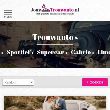
MENU
Trouwauto's
Sportief
Supercar
Cabrio
Lim
ZOEKEN
search