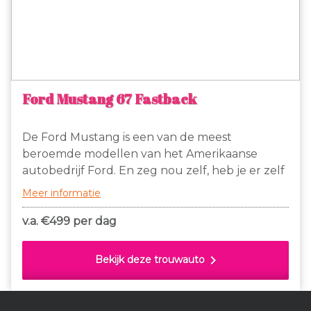
Ford Mustang 67 Fastback
De Ford Mustang is een van de meest
beroemde modellen van het Amerikaanse
autobedrijf Ford. En zeg nou zelf, heb je er zelf
niet altijd al van gedroomd om in deze auto te
Meer informatie
rijden? Al was het maar voor even. Het is
mogelijk met deze Ford Mustang Fastback uit
v.a. €
499 per dag
1967.
chevron_right
Bekijk deze trouwauto