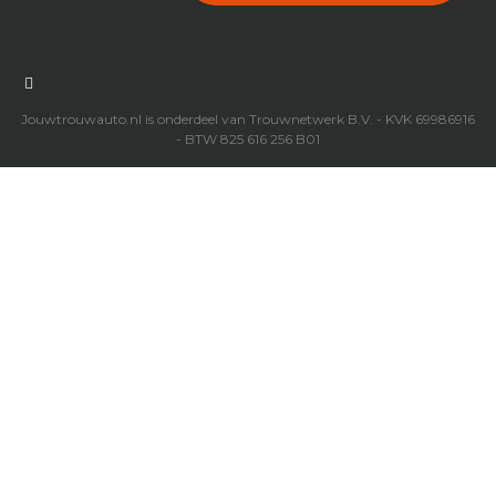

Jouwtrouwauto.nl is onderdeel van Trouwnetwerk B.V. - KVK 69986916
- BTW 825 616 256 B01