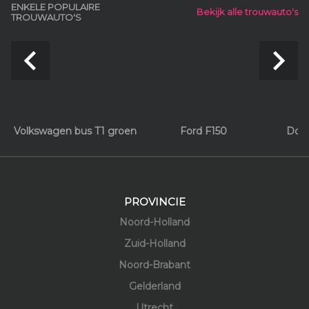
ENKELE POPULAIRE
Bekijk alle trouwauto's
TROUWAUTO'S
navigate_before
navigate_next
Volkswagen bus T1 groen
Ford F150
Dodg
PROVINCIE
Noord-Holland
Zuid-Holland
Noord-Brabant
Gelderland
Utrecht