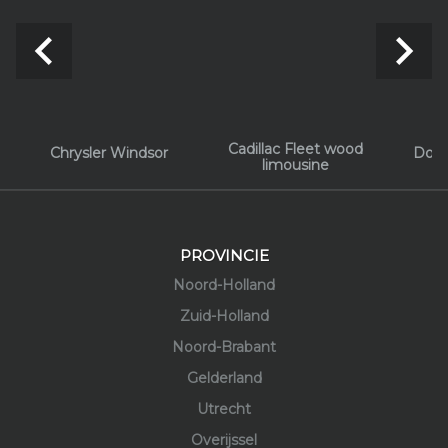
navigate_before
navigate_next
Cadillac Fleet wood
Chrysler Windsor
Dodg
limousine
PROVINCIE
Noord-Holland
Zuid-Holland
Noord-Brabant
Gelderland
Utrecht
Overijssel