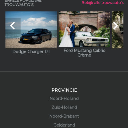
ENKELE POPULAIRE
Bekijk alle trouwauto's
TROUWAUTO'S
navigate_before
navigate_next
Ford Mustang Cabrio
Dodge Charger RT
Crème
PROVINCIE
Noord-Holland
Zuid-Holland
Noord-Brabant
Gelderland