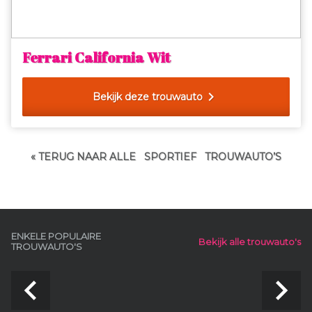
Ferrari California Wit
chevron_right
Bekijk deze trouwauto
« TERUG NAAR ALLE
SPORTIEF
TROUWAUTO’S
ENKELE POPULAIRE
Bekijk alle trouwauto's
TROUWAUTO'S
navigate_before
navigate_next