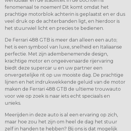
wendbaar en de stabiliteit in de bochten is
fenomenaal te noemen! Dit komt omdat het
prachtige motorblok achterin is geplaatst en er dus
veel druk op de achterbanden ligt, en hierdoor is
het stuurwiel licht en precies te bedienen.
De Ferrari 488 GTB is meer dan alleen een auto;
het is een symbool van luxe, snelheid en Italiaanse
perfectie. Met zijn adembenemende design,
krachtige motor en ongeëvenaarde rijervaring
biedt deze supercar u en uw partner een
onvergetelijke rit op uw mooiste dag. De prachtige
lijnen en het indrukwekkende geluid van de motor
maken de Ferrari 488 GTB de ultieme trouwauto
voor wie op zoek is naar iets echt speciaals en
unieks.
Meerijden in deze auto is al een ervaring op zich,
maar hoe zou het zijn om heel de dag het stuur
zelf in handen te hebben? Bij ons is dat mogelijk