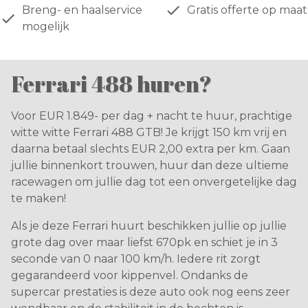
done
Breng- en haalservice
Gratis offerte op maat
done
mogelijk
Ferrari 488 huren?
Voor EUR 1.849- per dag + nacht te huur, prachtige
witte witte Ferrari 488 GTB! Je krijgt 150 km vrij en
daarna betaal slechts EUR 2,00 extra per km. Gaan
jullie binnenkort trouwen, huur dan deze ultieme
racewagen om jullie dag tot een onvergetelijke dag
te maken!
Als je deze Ferrari huurt beschikken jullie op jullie
grote dag over maar liefst 670pk en schiet je in 3
seconde van 0 naar 100 km/h. Iedere rit zorgt
gegarandeerd voor kippenvel. Ondanks de
supercar prestaties is deze auto ook nog eens zeer