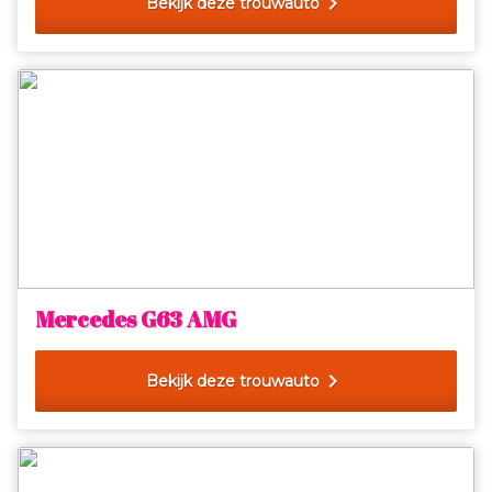
chevron_right
Bekijk deze trouwauto
Mercedes G63 AMG
chevron_right
Bekijk deze trouwauto