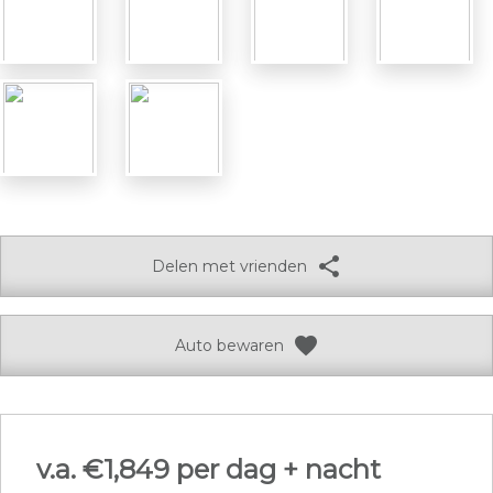
share
Delen met vrienden
favorite
Auto bewaren
v.a. €
1,849 per dag + nacht