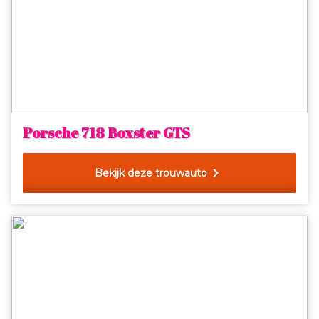
Porsche 718 Boxster GTS
chevron_right
Bekijk deze trouwauto