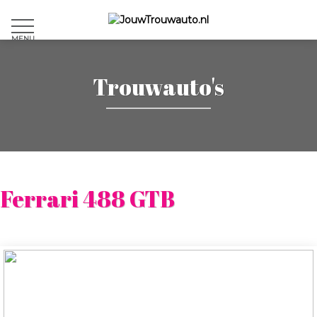
MENU
Trouwauto's
Ferrari 488 GTB