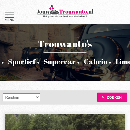
MENU
Trouwauto's
Sportief
Supercar
Cabrio
Lim
ZOEKEN
search