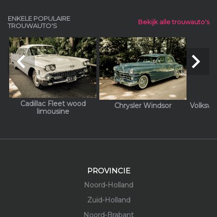
ENKELE POPULAIRE
Bekijk alle trouwauto's
TROUWAUTO'S
navigate_before
navigate_next
Cadillac Fleet wood
Chrysler Windsor
Volkswa
limousine
PROVINCIE
Noord-Holland
Zuid-Holland
Noord-Brabant