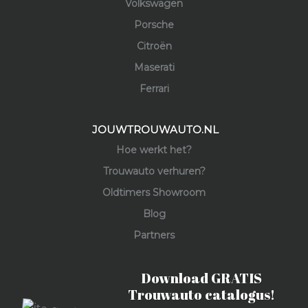
Volkswagen
Porsche
Citroën
Maserati
Ferrari
JOUWTROUWAUTO.NL
Hoe werkt het?
Trouwauto verhuren?
Oldtimers Showroom
Blog
Partners
Download GRATIS
Trouwauto catalogus!