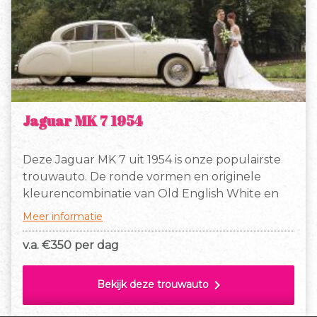
Jaguar MK 7 1954
Deze Jaguar MK 7 uit 1954 is onze populairste
trouwauto. De ronde vormen en originele
kleurencombinatie van Old English White en
wijnrood, hebben een luxe uitstraling. Door de
Meer informatie
lage instap, is er genoeg beenruimte voor
comfortabel zitten en in- en uitstappen, ook
v.a. €
350 per dag
voor lange mensen of als je een bruidsjurk hebt
met een hoepel of lange sleep.
chevron_right
Bekijk deze trouwauto