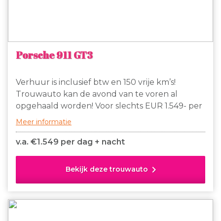
Porsche 911 GT3
Verhuur is inclusief btw en 150 vrije km’s!
Trouwauto kan de avond van te voren al
opgehaald worden! Voor slechts EUR 1.549- per
dag + nacht te huur, prachtige witte Porsche
Meer informatie
911 GT3! 150 km vrij en daarna slechts EUR 2,00
extra per km. Gaan jullie binnenkort trouwen,
v.a. €
1.549 per dag + nacht
huur dan deze stoere Porsche om jullie dag tot
een onvergetelijke dag te maken!
chevron_right
Bekijk deze trouwauto