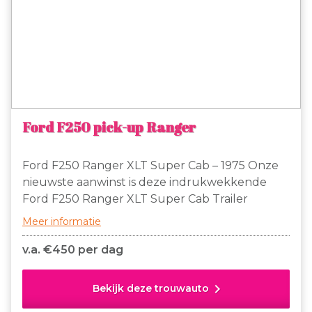
Ford F250 pick-up Ranger
Ford F250 Ranger XLT Super Cab – 1975 Onze
nieuwste aanwinst is deze indrukwekkende
Ford F250 Ranger XLT Super Cab Trailer
Special uit 1975. Een originele Amerikaanse
Meer informatie
pick-up in de kleur ivy bronze green.
v.a. €
450 per dag
chevron_right
Bekijk deze trouwauto