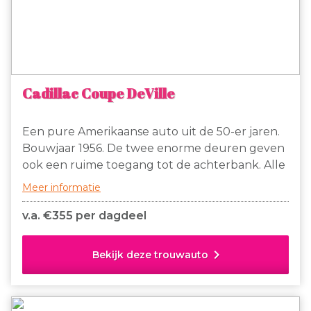
Cadillac Coupe DeVille
Een pure Amerikaanse auto uit de 50-er jaren.
Bouwjaar 1956. De twee enorme deuren geven
ook een ruime toegang tot de achterbank. Alle
zijramen zijn elektrisch bedienbaar. Het
Meer informatie
zuidelijke deel van Gelderland (Betuwe)
bedienen wij ook.
v.a. €
355 per dagdeel
chevron_right
Bekijk deze trouwauto