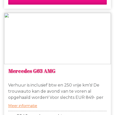
km. Gaan jullie binnenkort trouwen, huur dan
deze stoere Mustang om jullie dag tot een
onvergetelijke dag te maken!
Mercedes G63 AMG
Verhuur is inclusief btw en 250 vrije km’s! De
trouwauto kan de avond van te voren al
opgehaald worden! Voor slechts EUR 849- per
dag + nacht te huur, prachtige Mercedes G63
Meer informatie
AMG! Met deze terreinwagen maken jullie een