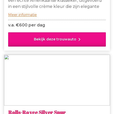
een echte Amerikaanse klassieker, uitgevoerd
in een stijlvolle crème kleur die zijn elegante
lijnen perfect benadrukt. Het iconische design
Meer informatie
van de tweede generatie Thunderbird
combineert luxe en sportiviteit, met zijn
v.a. €
600 per dag
kenmerkende ‘bullet bird’ neus, brede
vleugels achter en chroomdetails.
chevron_right
Bekijk deze trouwauto
Rolls-Royce Silver Spur