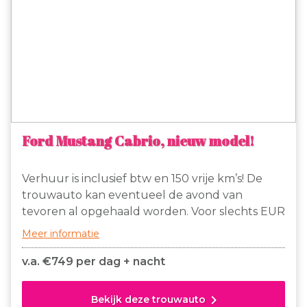
Ford Mustang Cabrio, nieuw model!
Verhuur is inclusief btw en 150 vrije km’s! De
trouwauto kan eventueel de avond van
tevoren al opgehaald worden. Voor slechts EUR
749- per dag + nacht te huur; deze prachtige
Meer informatie
witte Ford Mustang cabrio, nieuwste model! Dit
is de enige witte Ford Mustang cabrio (nieuw
v.a. €
749 per dag + nacht
model) die binnen Nederland wordt verhuurd!
150 km vrij en daarna slechts EUR 1,50 extra per
chevron_right
Bekijk deze trouwauto