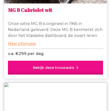
MG B Cabriolet wit
Onze witte MG B is origineel in 1965 in
Nederland geleverd. Deze MG B kenmerkt zich
door het klassieke dashboard, de zwart leren
stoelen, welke voorzien zijn van witte bies, de
Meer informatie
spaakvelgen, originele chromen bumpers en
het chromen kofferrekje waarop een leuke
v.a. €
299 per dag
vintage koffer kan worden vastgemaakt.
chevron_right
Bekijk deze trouwauto