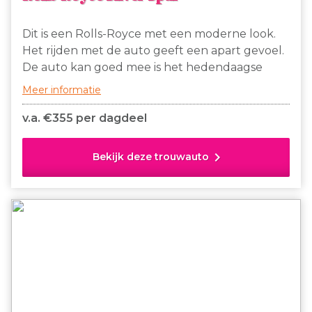
Dit is een Rolls-Royce met een moderne look.
Het rijden met de auto geeft een apart gevoel.
De auto kan goed mee is het hedendaagse
verkeer, maar vergt een rustige rijstijl. De auto
Meer informatie
heeft een crèmekleur en heeft een bruin vinyl
dak.
v.a. €
355 per dagdeel
chevron_right
Bekijk deze trouwauto