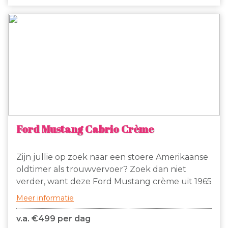
Ford Mustang Cabrio Crème
Zijn jullie op zoek naar een stoere Amerikaanse
oldtimer als trouwvervoer? Zoek dan niet
verder, want deze Ford Mustang crème uit 1965
is het antwoord! De Mustang heeft een beige
Meer informatie
cabriodak dat tijdens een mooie dag geopend
kan worden. Met de wind in de haren ervaar je
v.a. €
499 per dag