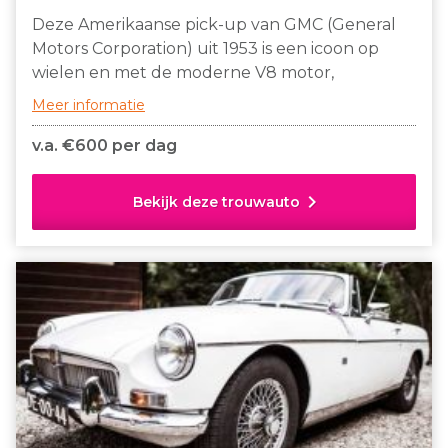
Deze Amerikaanse pick-up van GMC (General
Motors Corporation) uit 1953 is een icoon op
wielen en met de moderne V8 motor,
automatische versnellingsbak en
Meer informatie
airconditioning rijd je veilig en comfortabel op
jullie trouwdag.
v.a. €
600 per dag
chevron_right
Bekijk deze trouwauto