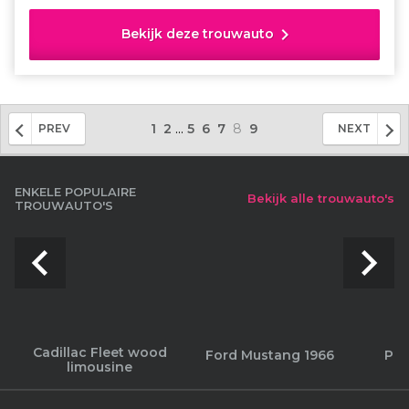
echt die Amerikaanse jaren '60 vibe.
chevron_right
Bekijk deze trouwauto
...
1
2
5
6
7
8
9
PREV
NEXT
ENKELE POPULAIRE
Bekijk alle trouwauto's
TROUWAUTO'S
navigate_before
navigate_next
Cadillac Fleet wood
Ford Mustang 1966
Por
limousine