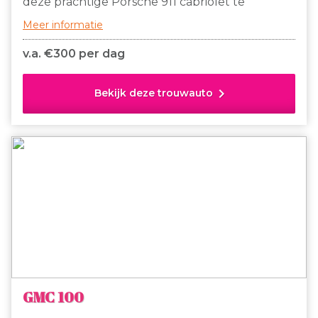
deze prachtige Porsche 911 cabriolet te
gebruiken als trouwauto!
Meer informatie
v.a. €
300 per dag
chevron_right
Bekijk deze trouwauto
GMC 100