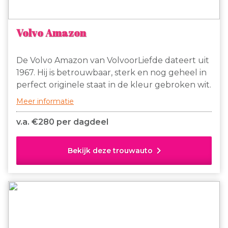
Volvo Amazon
De Volvo Amazon van VolvoorLiefde dateert uit
1967. Hij is betrouwbaar, sterk en nog geheel in
perfect originele staat in de kleur gebroken wit.
Het is een klassieke oldtimer met een
Meer informatie
romantische maar stoere uitstraling van binnen
en van buiten. Al met al zeer geschikt voor het
v.a. €
280 per dagdeel
vervoer op jullie trouwdag. Persoonlijk contact
en het bespreken van jullie wensen is voor ons
chevron_right
Bekijk deze trouwauto
een belangrijk deel van het verhuur. Wij
bieden breng/haal service evenals de
mogelijkheid zelf te rijden of door een van ons
als chauffeur gereden te worden.