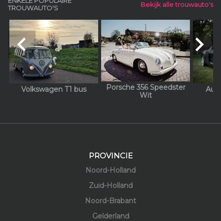
ENKELE POPULAIRE
Bekijk alle trouwauto's
TROUWAUTO'S
navigate_before
navigate_next
Porsche 356 Speedster
Volkswagen T1 bus
Aud
Wit
PROVINCIE
Noord-Holland
Zuid-Holland
Noord-Brabant
Gelderland