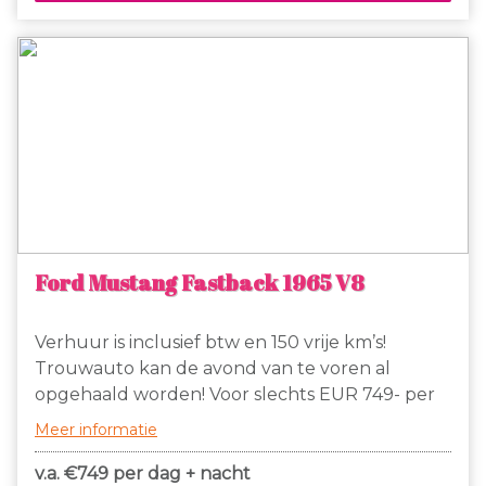
Ford Mustang Fastback 1965 V8
Verhuur is inclusief btw en 150 vrije km’s!
Trouwauto kan de avond van te voren al
opgehaald worden! Voor slechts EUR 749- per
dag + nacht te huur, prachtige zwarte Ford
Meer informatie
Mustang Fastback uit 1965 met brullende V8!
150 km vrij en daarna slechts EUR 1,50 extra per
v.a. €
749 per dag + nacht