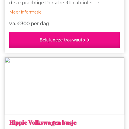
deze prachtige Porsche 911 cabriolet te
gebruiken als trouwauto!
Meer informatie
v.a. €
300 per dag
chevron_right
Bekijk deze trouwauto
Hippie Volkswagen busje