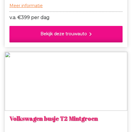
Meer informatie
v.a. €
399 per dag
chevron_right
Bekijk deze trouwauto
Volkswagen busje T2 Mintgroen