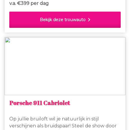
v.a. €
399 per dag
chevron_right
Bekijk deze trouwauto
Porsche 911 Cabriolet
Op jullie bruiloft wil je natuurlijk in stijl
verschijnen als bruidspaar! Steel de show door