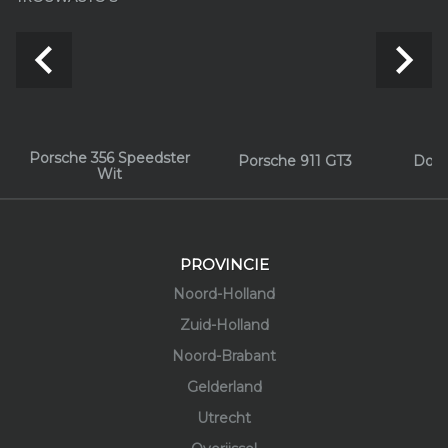
navigate_before
navigate_next
Porsche 356 Speedster
Porsche 911 GT3
Dodg
Wit
PROVINCIE
Noord-Holland
Zuid-Holland
Noord-Brabant
Gelderland
Utrecht