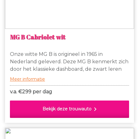
MG B Cabriolet wit
Onze witte MG B is origineel in 1965 in
Nederland geleverd. Deze MG B kenmerkt zich
door het klassieke dashboard, de zwart leren
stoelen, welke voorzien zijn van witte bies, de
Meer informatie
spaakvelgen, originele chromen bumpers en
het chromen kofferrekje waarop een leuke
v.a. €
299 per dag
vintage koffer kan worden vastgemaakt.
chevron_right
Bekijk deze trouwauto