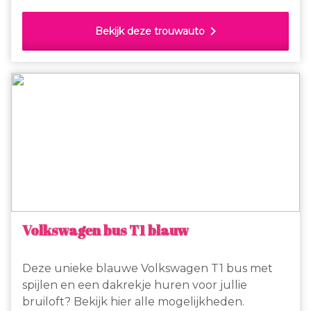
km. Gaan jullie binnenkort trouwen, huur dan
deze stoere mustang om jullie dag tot een
chevron_right
Bekijk deze trouwauto
onvergetelijke dag te maken!
Volkswagen bus T1 blauw
Deze unieke blauwe Volkswagen T1 bus met
spijlen en een dakrekje huren voor jullie
bruiloft? Bekijk hier alle mogelijkheden.