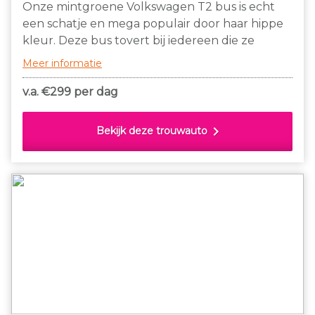
Onze mintgroene Volkswagen T2 bus is echt
een schatje en mega populair door haar hippe
kleur. Deze bus tovert bij iedereen die ze
passeert een lach op het gezicht.
Meer informatie
v.a. €
299 per dag
chevron_right
Bekijk deze trouwauto