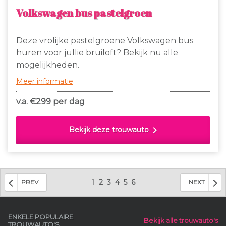
Volkswagen bus pastelgroen
Deze vrolijke pastelgroene Volkswagen bus
huren voor jullie bruiloft? Bekijk nu alle
mogelijkheden.
Meer informatie
v.a. €
299 per dag
chevron_right
Bekijk deze trouwauto
1
2
3
4
5
6
PREV
NEXT
ENKELE POPULAIRE
Bekijk alle trouwauto's
TROUWAUTO'S