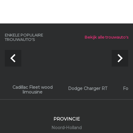
ENKELE POPULAIRE
Bekijk alle trouwauto's
TROUWAUTO'S
navigate_before
navigate_next
Cadillac Fleet wood
Dodge Charger RT
Ford
limousine
PROVINCIE
Noord-Holland