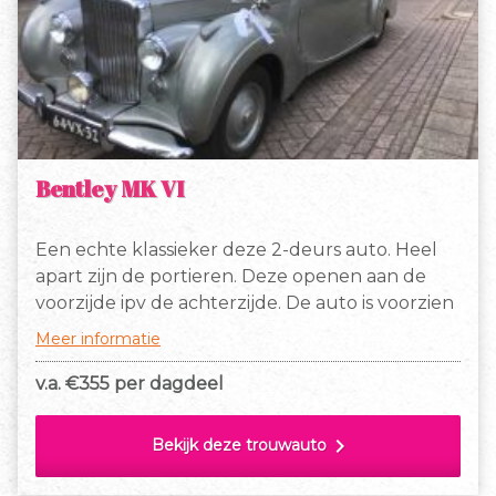
Bentley MK VI
Een echte klassieker deze 2-deurs auto. Heel
apart zijn de portieren. Deze openen aan de
voorzijde ipv de achterzijde. De auto is voorzien
van een schuifdak. Geschikt voor bijzondere
Meer informatie
gebeurtenissen, zoals huwelijk en jubileum
v.a. €
355 per dagdeel
chevron_right
Bekijk deze trouwauto