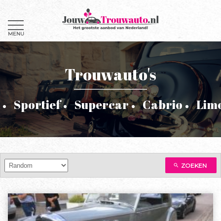
MENU
Trouwauto's
Sportief
Supercar
Cabrio
Lim
ZOEKEN
search