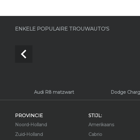
ENKELE POPULAIRE TROUWAUTO'S
navigate_before
Audi R8 matzwart
Dodge Charg
PROVINCIE
STIJL:
Noord-Holland
Amerikaans
Zuid-Holland
Cabrio