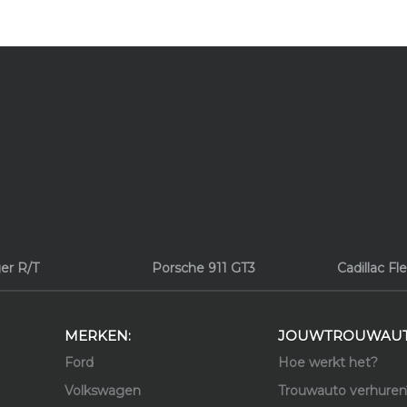
er R/T
Porsche 911 GT3
Cadillac F
MERKEN:
JOUWTROUWAUT
Ford
Hoe werkt het?
Volkswagen
Trouwauto verhuren