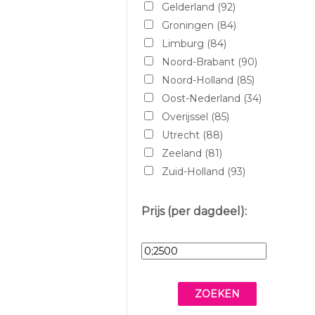
Gelderland
(92)
Porsche
Groningen
(84)
Rambler ambassador
Limburg
(84)
Rolls Royce
Noord-Brabant
(90)
Tesla
Noord-Holland
(85)
Triumph
Oost-Nederland
(34)
Volkswagen
Overijssel
(85)
Volvo
Utrecht
(88)
Zeeland
(81)
Zuid-Holland
(93)
Prijs (per dagdeel):