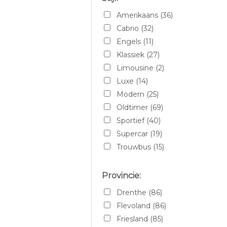
Ferrari Purosangue
Amerikaans
(36)
Fiat
Cabrio
(32)
Ford
Engels
(11)
GMC 100
Klassiek
(27)
Jaguar
Limousine
(2)
Jeep
Luxe
(14)
Lamborghini
Modern
(25)
Landrover
Oldtimer
(69)
Landrover Defender
Sportief
(40)
Maserati
Supercar
(19)
McLaren
Trouwbus
(15)
Mercedes
MG
Provincie:
Mini
Drenthe
(86)
Minor morris
Flevoland
(86)
Morris
Friesland
(85)
Mustang V8