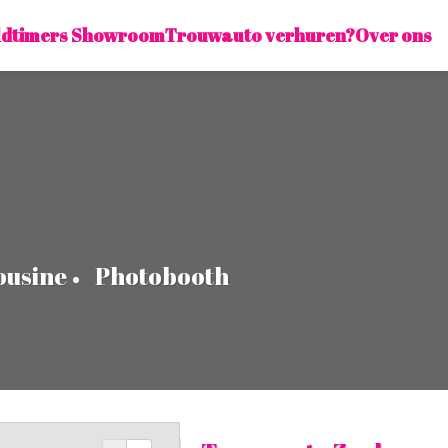
ldtimers Showroom
Trouwauto verhuren?
Over ons
ousine
Photobooth