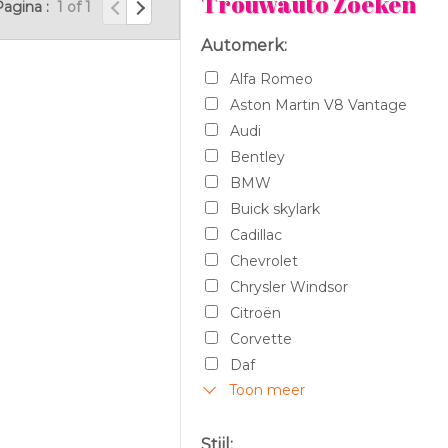
Trouwauto Zoeken
Pagina :
1 of 1
Automerk:
Alfa Romeo
Aston Martin V8 Vantage
Audi
Bentley
BMW
Buick skylark
Cadillac
Chevrolet
Chrysler Windsor
Citroën
Corvette
Daf
Toon meer
Dodge
F100 Pickup
Ferrari
Stijl: