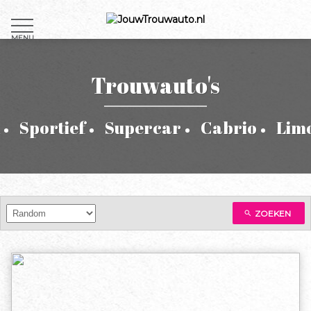
MENU
Trouwauto's
Sportief
Supercar
Cabrio
Lim
ZOEKEN
search