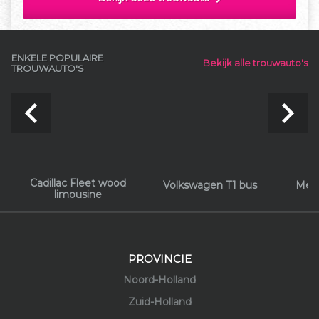
maken!
ENKELE POPULAIRE
Bekijk alle trouwauto's
TROUWAUTO'S
navigate_before
navigate_next
Cadillac Fleet wood
Volkswagen T1 bus
Mer
limousine
PROVINCIE
Noord-Holland
Zuid-Holland