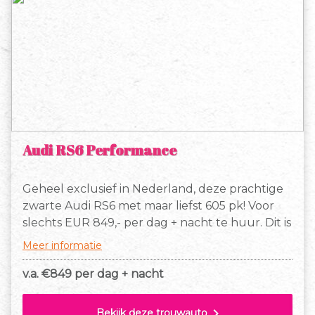
Audi RS6 Performance
Geheel exclusief in Nederland, deze prachtige
zwarte Audi RS6 met maar liefst 605 pk! Voor
slechts EUR 849,- per dag + nacht te huur. Dit is
de enige zwarte Audi RS6 die binnen
Meer informatie
Nederland wordt verhuurd! 150 km vrij en
daarna slechts EUR 1,50 extra per km. Gaan
v.a. €
849 per dag + nacht
jullie binnenkort trouwen, huur dan deze RS6
om jullie dag tot een onvergetelijke dag te
chevron_right
Bekijk deze trouwauto