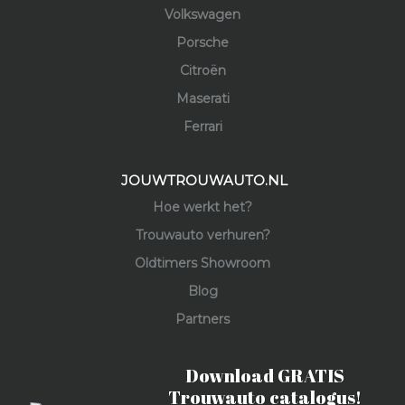
Volkswagen
Porsche
Citroën
Maserati
Ferrari
JOUWTROUWAUTO.NL
Hoe werkt het?
Trouwauto verhuren?
Oldtimers Showroom
Blog
Partners
Download GRATIS
Trouwauto catalogus!