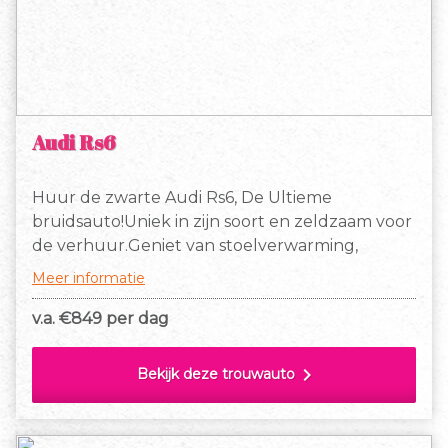
Audi Rs6
Huur de zwarte Audi Rs6, De Ultieme
bruidsauto!Uniek in zijn soort en zeldzaam voor
de verhuur.Geniet van stoelverwarming,
automaat en ga zo maar door in op en top
Meer informatie
luxe.De kleur is afgestemd op ieder pak en jurk
en er is voldoende ruimte voor lange mensen.
v.a. €
849 per dag
chevron_right
Bekijk deze trouwauto