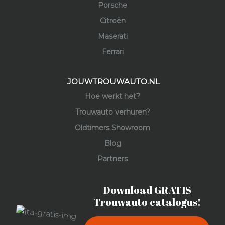
Porsche
Citroën
Maserati
Ferrari
JOUWTROUWAUTO.NL
Hoe werkt het?
Trouwauto verhuren?
Oldtimers Showroom
Blog
Partners
Download GRATIS
Trouwauto catalogus!