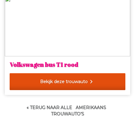
Volkswagen bus T1 rood
chevron_right
Bekijk deze trouwauto
« TERUG NAAR ALLE
AMERIKAANS
TROUWAUTO’S