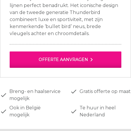
lijnen perfect benadrukt. Het iconische design
van de tweede generatie Thunderbird
combineert luxe en sportiviteit, met zijn
kenmerkende ‘bullet bird’ neus, brede
vleugels achter en chroomdetails.
chevron_right
OFFERTE AANVRAGEN
done
Breng- en haalservice
Gratis offerte op maat
done
mogelijk
Ook in België
Te huur in heel
done
done
mogelijk
Nederland