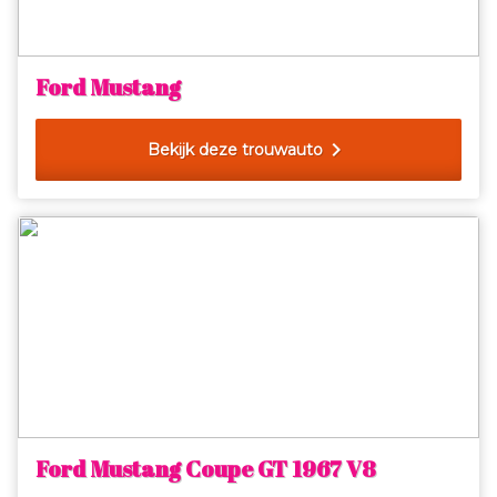
Ford Mustang
chevron_right
Bekijk deze trouwauto
Ford Mustang Coupe GT 1967 V8