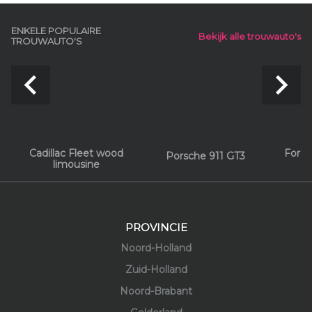
ENKELE POPULAIRE
Bekijk alle trouwauto's
TROUWAUTO'S
navigate_before
navigate_next
Cadillac Fleet wood
Ford 
Porsche 911 GT3
limousine
PROVINCIE
Noord-Holland
Zuid-Holland
Noord-Brabant