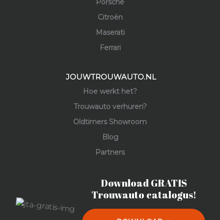
Porsche
Citroën
Maserati
Ferrari
JOUWTROUWAUTO.NL
Hoe werkt het?
Trouwauto verhuren?
Oldtimers Showroom
Blog
Partners
Download GRATIS
Trouwauto catalogus!