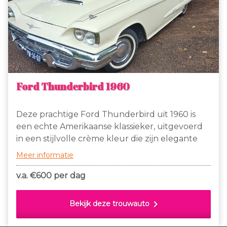
Ford Thunderbird 1960
Deze prachtige Ford Thunderbird uit 1960 is
een echte Amerikaanse klassieker, uitgevoerd
in een stijlvolle crème kleur die zijn elegante
lijnen perfect benadrukt. Het iconische design
Meer informatie
van de tweede generatie Thunderbird
combineert luxe en sportiviteit, met zijn
v.a. €
600 per dag
kenmerkende ‘bullet bird’ neus, brede
vleugels achter en chroomdetails.
chevron_right
Bekijk deze trouwauto