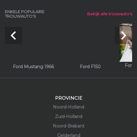
ENKELE POPULAIRE
Bekijk alle trouwauto's
TROUWAUTO'S
navigate_before
navigate_next
Ford 
Ford Mustang 1966
Ford F150
PROVINCIE
Noord-Holland
Zuid-Holland
Noord-Brabant
Gelderland