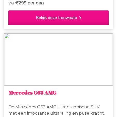
het chromen kofferrekje waarop een leuke
v.a. €
299 per dag
vintage koffer kan worden vastgemaakt.
chevron_right
Bekijk deze trouwauto
Mercedes G63 AMG
De Mercedes G63 AMG is een iconische SUV
met een imposante uitstraling en pure kracht.