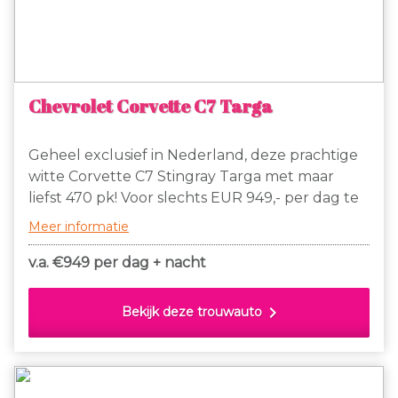
Chevrolet Corvette C7 Targa
Geheel exclusief in Nederland, deze prachtige
witte Corvette C7 Stingray Targa met maar
liefst 470 pk! Voor slechts EUR 949,- per dag te
huur. Dit is de enige witte Corvette C7 die
Meer informatie
binnen Nederland wordt verhuurd! 150 km vrij
en daarna slechts EUR 1,50 extra per km. Gaan
v.a. €
949 per dag + nacht
jullie binnenkort trouwen, huur dan deze
Corvette C7 om jullie dag tot een
chevron_right
Bekijk deze trouwauto
onvergetelijke dag te maken!