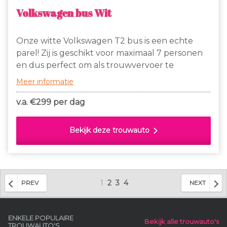
Volkswagen bus Wit
Onze witte Volkswagen T2 bus is een echte
parel! Zij is geschikt voor maximaal 7 personen
en dus perfect om als trouwvervoer te
gebruiken waarmee een spetterende entree is
Meer informatie
gegarandeerd! Jullie (bruids)kinderen, familie of
getuigen kunnen meerijden.
v.a. €
299 per dag
chevron_right
Bekijk deze trouwauto
1
2
3
4
PREV
NEXT
ENKELE POPULAIRE
Bekijk alle trouwauto's
TROUWAUTO'S