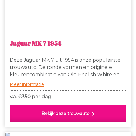
Jaguar MK 7 1954
Deze Jaguar MK 7 uit 1954 is onze populairste
trouwauto. De ronde vormen en originele
kleurencombinatie van Old English White en
wijnrood, hebben een luxe uitstraling. Door de
Meer informatie
lage instap, is er genoeg beenruimte voor
comfortabel zitten en in- en uitstappen, ook
v.a. €
350 per dag
voor lange mensen of als je een bruidsjurk hebt
met een hoepel of lange sleep.
chevron_right
Bekijk deze trouwauto