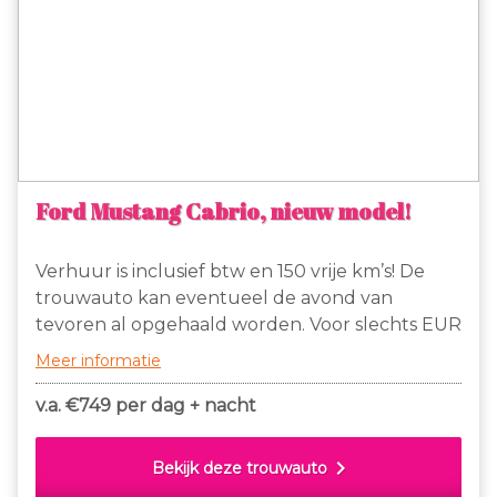
Ford Mustang Cabrio, nieuw model!
Verhuur is inclusief btw en 150 vrije km’s! De
trouwauto kan eventueel de avond van
tevoren al opgehaald worden. Voor slechts EUR
749- per dag + nacht te huur; deze prachtige
Meer informatie
witte Ford Mustang cabrio, nieuwste model! Dit
is de enige witte Ford Mustang cabrio (nieuw
v.a. €
749 per dag + nacht
model) die binnen Nederland wordt verhuurd!
150 km vrij en daarna slechts EUR 1,50 extra per
chevron_right
Bekijk deze trouwauto
km. Gaan jullie binnenkort trouwen, huur dan