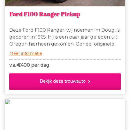
Ford F100 Ranger Pickup
Deze Ford F100 Ranger, wij noemen 'm Doug, is
geboren in 1965. Hij is een paar jaar geleden uit
Oregon hierheen gekomen. Geheel originele
staat, prachtig patina op z'n beige-witte two
Meer informatie
tone kleurstelling, gefixeerd in hoogglans
blanke lak. Doug heeft een prachtig klinkende
v.a. €
400 per dag
V8 met een automaat en rijdt makkelijk, leuk
en betrouwbaar!
chevron_right
Bekijk deze trouwauto