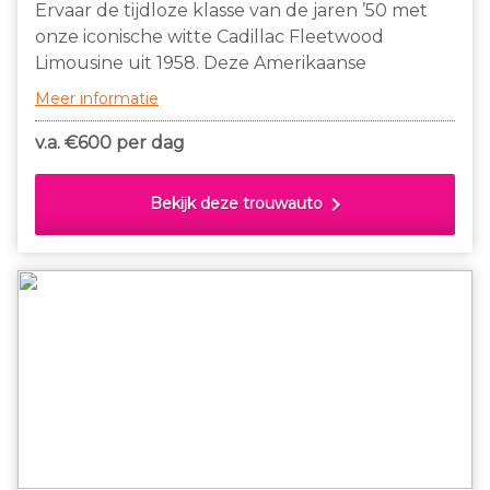
Ervaar de tijdloze klasse van de jaren ’50 met
onze iconische witte Cadillac Fleetwood
Limousine uit 1958. Deze Amerikaanse
klassieker is het toonbeeld van vintage luxe en
Meer informatie
maakt gegarandeerd indruk bij elke
gelegenheid
v.a. €
600 per dag
chevron_right
Bekijk deze trouwauto