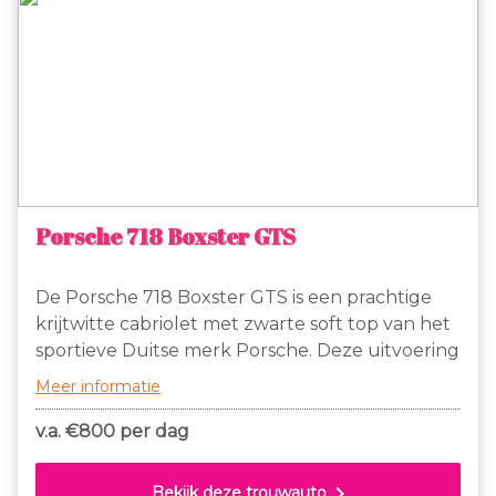
Porsche 718 Boxster GTS
De Porsche 718 Boxster GTS is een prachtige
krijtwitte cabriolet met zwarte soft top van het
sportieve Duitse merk Porsche. Deze uitvoering
is voorzien van een volledig met zwart leer en
Meer informatie
alcantara bekleed interieur dat luxe en comfort
uit straalt.
v.a. €
800 per dag
chevron_right
Bekijk deze trouwauto