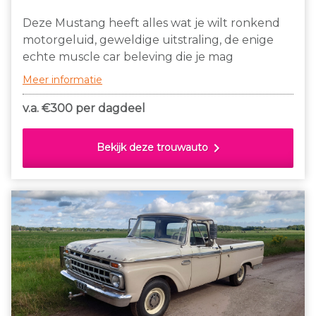
Deze Mustang heeft alles wat je wilt ronkend
motorgeluid, geweldige uitstraling, de enige
echte muscle car beleving die je mag
verwachten! Ben je opzoek naar een klassieke
Meer informatie
V8 mustang? wij hebben meerdere kleuren en
versies beschikbaar!
v.a. €
300 per dagdeel
chevron_right
Bekijk deze trouwauto