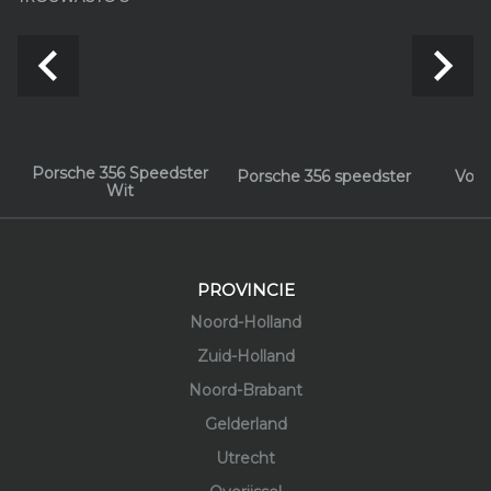
navigate_before
navigate_next
Porsche 356 Speedster
Porsche 356 speedster
Volk
Wit
PROVINCIE
Noord-Holland
Zuid-Holland
Noord-Brabant
Gelderland
Utrecht