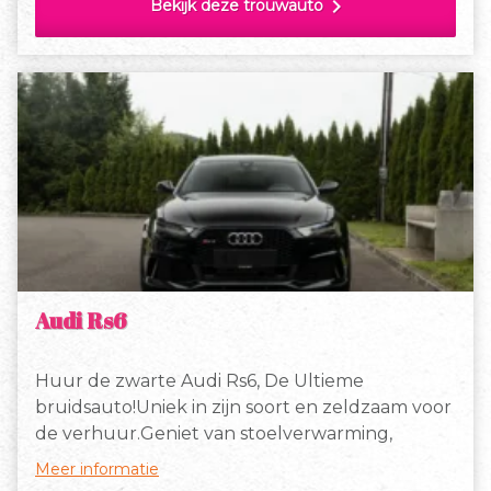
chevron_right
Bekijk deze trouwauto
ook een waar statement van stijl en klasse.
Audi Rs6
Huur de zwarte Audi Rs6, De Ultieme
bruidsauto!Uniek in zijn soort en zeldzaam voor
de verhuur.Geniet van stoelverwarming,
automaat en ga zo maar door in op en top
Meer informatie
luxe.De kleur is afgestemd op ieder pak en jurk