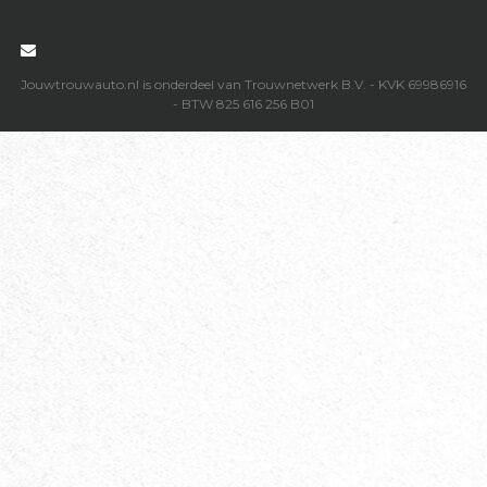

Jouwtrouwauto.nl is onderdeel van Trouwnetwerk B.V. - KVK 69986916
- BTW 825 616 256 B01