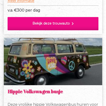
Meer informatie
v.a. €
300 per dag
chevron_right
Bekijk deze trouwauto
Hippie Volkswagen busje
Deze vrolijke hippie Volkswagenbus huren voor