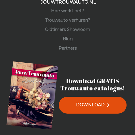
JOUWTROUWAUTO.NL
Hoe werkt het?
Trouwauto verhuren?
Oldtimers Showroom
Blog
Partners
Download GRATIS
Trouwauto catalogus!
chevron_right
DOWNLOAD