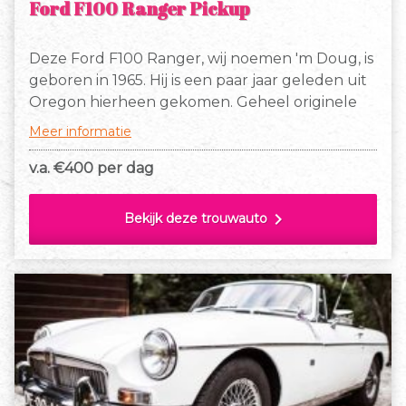
Ford F100 Ranger Pickup
Deze Ford F100 Ranger, wij noemen 'm Doug, is
geboren in 1965. Hij is een paar jaar geleden uit
Oregon hierheen gekomen. Geheel originele
staat, prachtig patina op z'n beige-witte two
Meer informatie
tone kleurstelling, gefixeerd in hoogglans
blanke lak. Doug heeft een prachtig klinkende
v.a. €
400 per dag
V8 met een automaat en rijdt makkelijk, leuk
en betrouwbaar!
chevron_right
Bekijk deze trouwauto