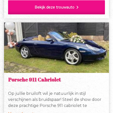
chevron_right
Bekijk deze trouwauto
Porsche 911 Cabriolet
Op jullie bruiloft wil je natuurlijk in stijl
verschijnen als bruidspaar! Steel de show door
deze prachtige Porsche 911 cabriolet te
gebruiken als trouwauto!