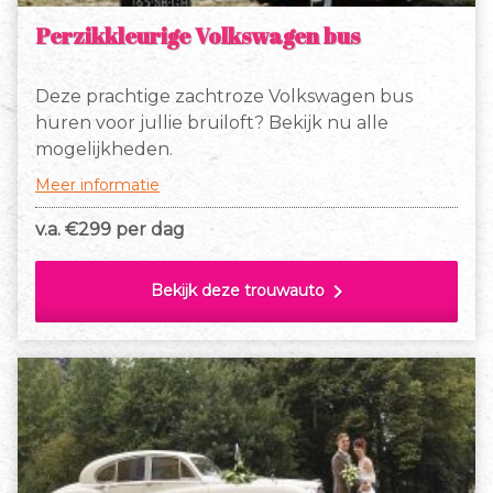
Perzikkleurige Volkswagen bus
Deze prachtige zachtroze Volkswagen bus
huren voor jullie bruiloft? Bekijk nu alle
mogelijkheden.
Meer informatie
v.a. €
299 per dag
chevron_right
Bekijk deze trouwauto