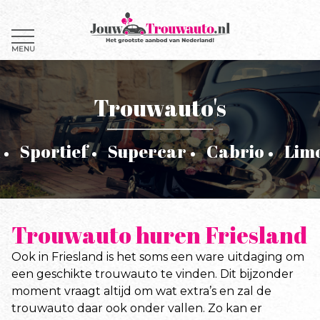
MENU
Trouwauto's
Sportief
Supercar
Cabrio
Lim
Trouwauto huren Friesland
Ook in Friesland is het soms een ware uitdaging om
een geschikte trouwauto te vinden. Dit bijzonder
moment vraagt altijd om wat extra’s en zal de
trouwauto daar ook onder vallen. Zo kan er