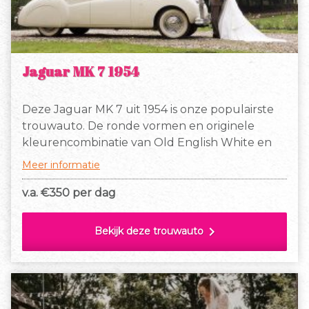
Jaguar MK 7 1954
Deze Jaguar MK 7 uit 1954 is onze populairste
trouwauto. De ronde vormen en originele
kleurencombinatie van Old English White en
wijnrood, hebben een luxe uitstraling. Door de
Meer informatie
lage instap, is er genoeg beenruimte voor
comfortabel zitten en in- en uitstappen, ook
v.a. €
350 per dag
voor lange mensen of als je een bruidsjurk hebt
met een hoepel of lange sleep.
chevron_right
Bekijk deze trouwauto