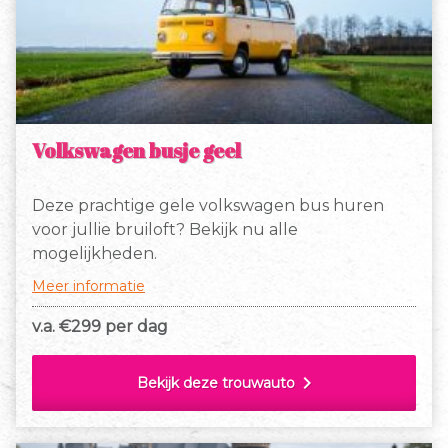
Volkswagen busje geel
Deze prachtige gele volkswagen bus huren
voor jullie bruiloft? Bekijk nu alle
mogelijkheden.
Meer informatie
v.a. €
299 per dag
chevron_right
Bekijk deze trouwauto