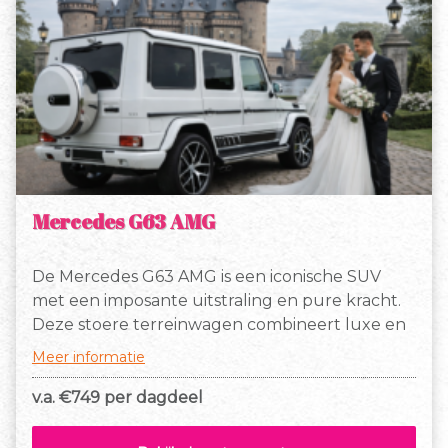
Mercedes G63 AMG
De Mercedes G63 AMG is een iconische SUV
met een imposante uitstraling en pure kracht.
Deze stoere terreinwagen combineert luxe en
sportiviteit op ongeëvenaarde wijze. Onder de
Meer informatie
motorkap schuilt een machtige 5.5-liter V8
biturbo met maar liefst 571 pk, waardoor hij in
v.a. €
749 per dagdeel
slechts 5,4 seconden van 0 naar 100 km/u sprint.
De G-Klasse is niet alleen een blikvanger, maar