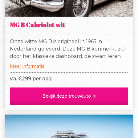
MG B Cabriolet wit
Onze witte MG B is origineel in 1965 in
Nederland geleverd. Deze MG B kenmerkt zich
door het klassieke dashboard, de zwart leren
stoelen, welke voorzien zijn van witte bies, de
Meer informatie
spaakvelgen, originele chromen bumpers en
het chromen kofferrekje waarop een leuke
v.a. €
299 per dag
vintage koffer kan worden vastgemaakt.
chevron_right
Bekijk deze trouwauto