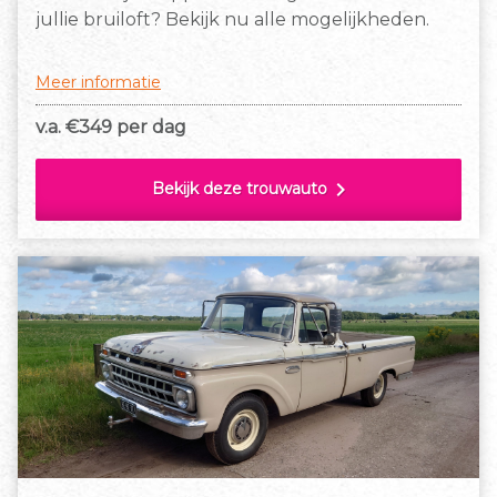
jullie bruiloft? Bekijk nu alle mogelijkheden.
Meer informatie
v.a. €
349 per dag
chevron_right
Bekijk deze trouwauto