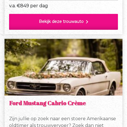
en er is voldoende ruimte voor lange mensen.
v.a. €
849 per dag
chevron_right
Bekijk deze trouwauto
Ford Mustang Cabrio Crème
Zijn jullie op zoek naar een stoere Amerikaanse
oldtimer als trouwvervoer? Zoek dan niet