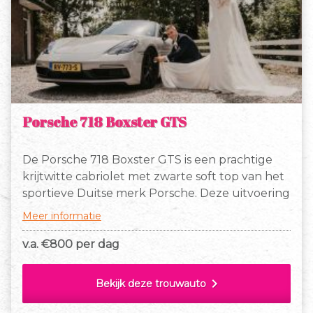
Porsche 718 Boxster GTS
De Porsche 718 Boxster GTS is een prachtige
krijtwitte cabriolet met zwarte soft top van het
sportieve Duitse merk Porsche. Deze uitvoering
is voorzien van een volledig met zwart leer en
Meer informatie
alcantara bekleed interieur dat luxe en comfort
uit straalt.
v.a. €
800 per dag
chevron_right
Bekijk deze trouwauto