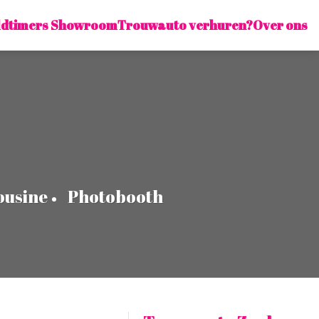
ldtimers Showroom
Trouwauto verhuren?
Over ons
ousine
Photobooth