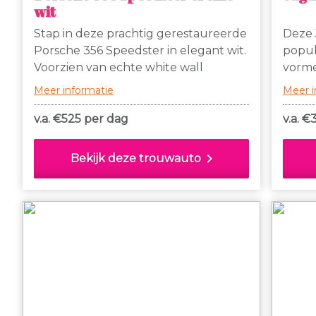
wit
Stap in deze prachtig gerestaureerde
Deze 
Porsche 356 Speedster in elegant wit.
popul
Voorzien van echte white wall
vorme
banden, een soepel inklapbaar dak
kleur
Meer informatie
Meer i
en charmante insteekramen bij de
White
deuren, is deze klassieker een lust
uitstr
v.a. €
525 per dag
v.a. €
voor het oog én een genot om in te
genoe
rijden.
comfo
chevron_right
Bekijk deze trouwauto
uitst
als j
hoepe