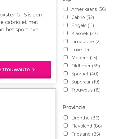
Ferrari Purosangue
Amerikaans
(36)
oxster GTS is een
Fiat
Cabrio
(32)
te cabriolet met
Ford
Engels
(11)
an het sportieve
GMC 100
Klassiek
(27)
che. Deze uitvoering
Jaguar
Limousine
(2)
en volledig met
Jeep
Luxe
(14)
antara bekleed
Lamborghini
Modern
(25)
e en comfort uit
Landrover
Oldtimer
(69)
chevron_right
e trouwauto
Landrover Defender
Sportief
(40)
Maserati
Supercar
(19)
McLaren
Trouwbus
(15)
Mercedes
MG
Provincie:
Mini
Drenthe
(86)
Minor morris
Flevoland
(86)
Morris
Friesland
(85)
Mustang V8