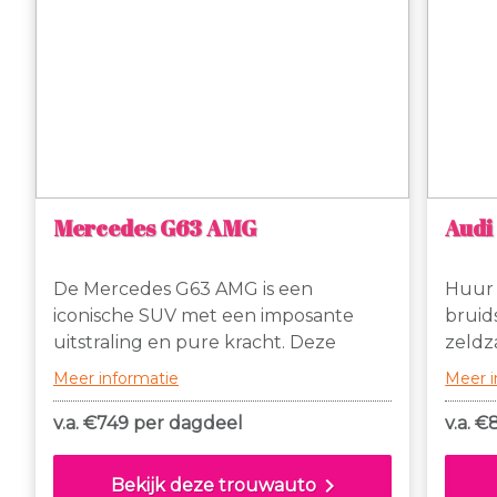
Mercedes G63 AMG
Audi
De Mercedes G63 AMG is een
Huur 
iconische SUV met een imposante
bruid
uitstraling en pure kracht. Deze
zeldz
stoere terreinwagen combineert luxe
stoel
Meer informatie
Meer i
en sportiviteit op ongeëvenaarde
maar 
wijze. Onder de motorkap schuilt een
is af
v.a. €
749 per dagdeel
v.a. €
machtige 5.5-liter V8 biturbo met
er is
maar liefst 571 pk, waardoor hij in
mens
chevron_right
Bekijk deze trouwauto