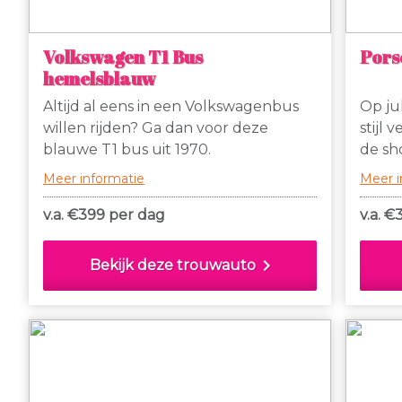
Volkswagen T1 Bus
Pors
hemelsblauw
Altijd al eens in een Volkswagenbus
Op jul
willen rijden? Ga dan voor deze
stijl 
blauwe T1 bus uit 1970.
de sh
911 ca
Meer informatie
Meer i
trouw
v.a. €
399 per dag
v.a. €
chevron_right
Bekijk deze trouwauto