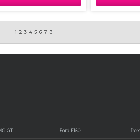
echt die Amerikaa
1
2
3
4
5
6
7
8
MG GT
Ford F150
Pors