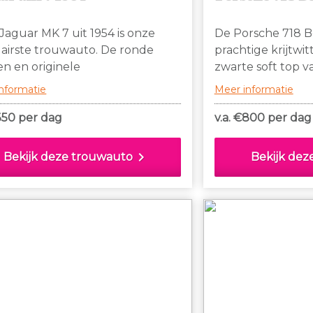
Jaguar MK 7 uit 1954 is onze
De Porsche 718 B
airste trouwauto. De ronde
prachtige krijtwit
n en originele
zwarte soft top v
encombinatie van Old English
Duitse merk Pors
nformatie
Meer informatie
 en wijnrood, hebben een luxe
is voorzien van e
aling. Door de lage instap, is er
zwart leer en alc
350 per dag
v.a. €
800 per dag
g beenruimte voor
interieur dat lux
rtabel zitten en in- en
straalt.
chevron_right
Bekijk deze trouwauto
Bekijk dez
appen, ook voor lange mensen of
e een bruidsjurk hebt met een
l of lange sleep.