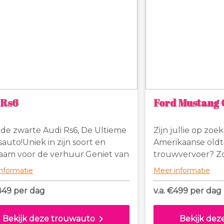
 Rs6
Ford Mustang 
de zwarte Audi Rs6, De Ultieme
Zijn jullie op zoe
sauto!Uniek in zijn soort en
Amerikaanse oldt
aam voor de verhuur.Geniet van
trouwvervoer? Zo
verwarming, automaat en ga zo
want deze Ford 
nformatie
Meer informatie
door in op en top luxe.De kleur
1965 is het antw
gestemd op ieder pak en jurk en
heeft een beige c
849 per dag
v.a. €
499 per dag
 voldoende ruimte voor lange
een mooie dag g
en.
Met de wind in de
chevron_right
Bekijk deze trouwauto
Bekijk dez