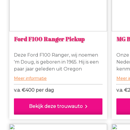
Ford F100 Ranger Pickup
MG B
Deze Ford F100 Ranger, wij noemen
Onze w
'm Doug, is geboren in 1965. Hij is een
Neder
paar jaar geleden uit Oregon
kenme
hierheen gekomen. Geheel originele
dashb
Meer informatie
Meer i
staat, prachtig patina op z'n beige-
welke 
witte two tone kleurstelling,
spaak
v.a. €
400 per dag
v.a. €
gefixeerd in hoogglans blanke lak.
bumpe
Doug heeft een prachtig klinkende
waaro
chevron_right
Bekijk deze trouwauto
V8 met een automaat en rijdt
worde
makkelijk, leuk en betrouwbaar!