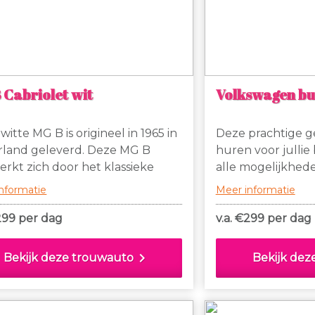
 Cabriolet wit
Volkswagen bus
itte MG B is origineel in 1965 in
Deze prachtige g
land geleverd. Deze MG B
huren voor jullie 
rkt zich door het klassieke
alle mogelijkhed
oard, de zwart leren stoelen,
nformatie
Meer informatie
voorzien zijn van witte bies, de
velgen, originele chromen
299 per dag
v.a. €
299 per dag
rs en het chromen kofferrekje
p een leuke vintage koffer kan
chevron_right
Bekijk deze trouwauto
Bekijk dez
n vastgemaakt.