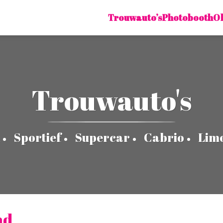
Trouwauto’s
Photobooth
O
Trouwauto's
Sportief
Supercar
Cabrio
Lim
nd