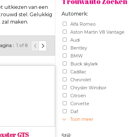
Trouwauto Zoeken
t uitkiezen van een
Automerk:
trouwd stel. Gelukkig
t zal maken.
Alfa Romeo
Aston Martin V8 Vantage
Audi
agina :
1 of 8
Bentley
BMW
Buick skylark
Cadillac
Chevrolet
Chrysler Windsor
Citroën
Corvette
Daf
Toon meer
Dodge
F100 Pickup
oxster GTS
Ferrari
Stijl: