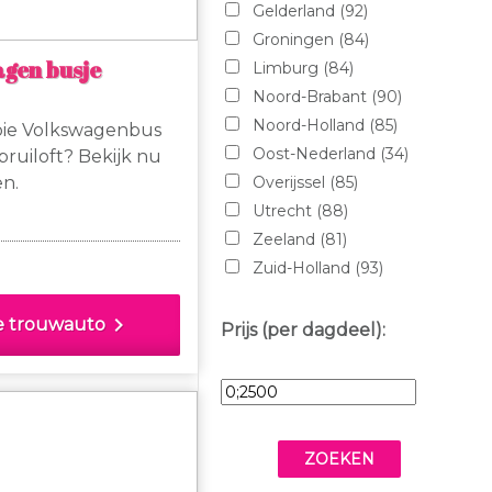
Gelderland
(92)
Porsche
Groningen
(84)
Rambler ambassador
agen busje
Limburg
(84)
Rolls Royce
Noord-Brabant
(90)
Tesla
Noord-Holland
(85)
ppie Volkswagenbus
Triumph
Oost-Nederland
(34)
bruiloft? Bekijk nu
Volkswagen
en.
Overijssel
(85)
Volvo
Utrecht
(88)
Zeeland
(81)
Zuid-Holland
(93)
chevron_right
e trouwauto
Prijs (per dagdeel):