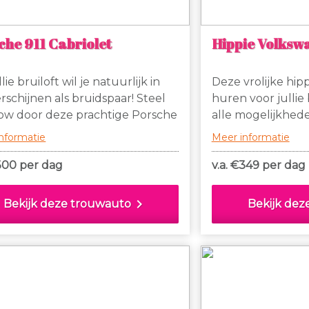
che 911 Cabriolet
Hippie Volksw
lie bruiloft wil je natuurlijk in
Deze vrolijke hi
verschijnen als bruidspaar! Steel
huren voor jullie 
ow door deze prachtige Porsche
alle mogelijkhed
briolet te gebruiken als
nformatie
Meer informatie
auto!
300 per dag
v.a. €
349 per dag
chevron_right
Bekijk deze trouwauto
Bekijk dez