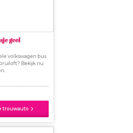
je geel
ele volkswagen bus
bruiloft? Bekijk nu
en.
chevron_right
e trouwauto